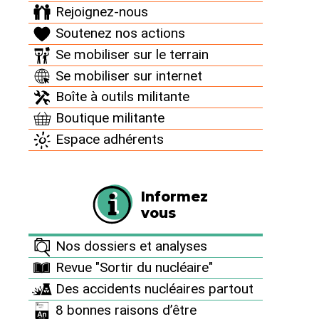
Rejoignez-nous
Soutenez nos actions
Se mobiliser sur le terrain
Les déchets oubliés du
Se mobiliser sur internet
nucléaire
Boîte à outils militante
15 juin 2026
Boutique militante
Quand on parle de déchets nucléaires, les images sont
toujours les mêmes : fûts vitrifiés, galeries profondes
Espace adhérents
de Cigéo, convois sous haute sécurité. Le mythe du
plutonium éternel occupe tout l’espace. Mais derrière
ce décor spectaculaire, la réalité quotidienne est bien
plus banale et massive. (…)
Informez
vous
Nos dossiers et analyses
Revue "Sortir du nucléaire"
Des accidents nucléaires partout
8 bonnes raisons d’être