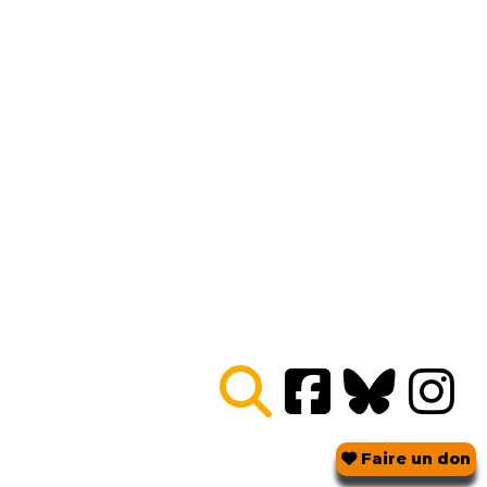
Agir
Semaine printanière à Bure,
retours et perspectives !
Publié le 28 juin 2024, mis en ligne le 3 décembre
2024
Face aux velléités de relance du nucléaire et à l’actualité
sur le projet Cigéo par chez nous, nous avons organisé
en avril 2024 une deuxième édition de la semaine
antinucléaire, la dernière ayant eu lieu en 2020. Retour
sur le programme de ces rencontres afin de découvrir
quelques directions (…)
Faire un don