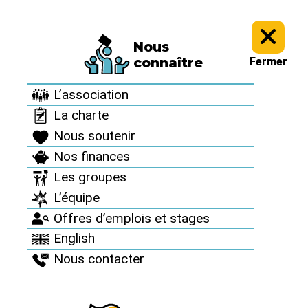
Nous
Le Réseau en action >
Echos des luttes antinucléaires >
connaître
Fermer
Echos des luttes
L’association
antinucléaires
La charte
Nous soutenir
Nos finances
Les groupes
L’équipe
Offres d’emplois et stages
English
Nous contacter