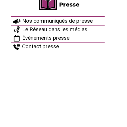
Presse
Nos communiqués de presse
Le Réseau dans les médias
Évènements presse
Contact presse
Même la justice ne résiste pas
au coup de force du Préfet
Delarue
Communiqué du Front Juridique Contre Cigéo
|
18 mai 2026
Nous venons de recevoir la décision de rejet par
ordonnance du référé-liberté que nous avions déposé
lundi face à la précipitation de l’enquête publique sur le
dossier d’autorisation de création de Cigéo. Tout en