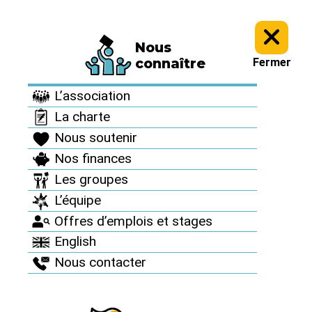
Nous
Le Réseau en action >
Echos des luttes antinucléaires >
connaître
Fermer
Echos des luttes
L’association
antinucléaires
La charte
Nous soutenir
Nos finances
Les groupes
Mars-avril 2014 :
L’équipe
Offres d’emplois et stages
Retour sur 50
English
jours d’actions !
Nous contacter
Publié le 30 mars 2014