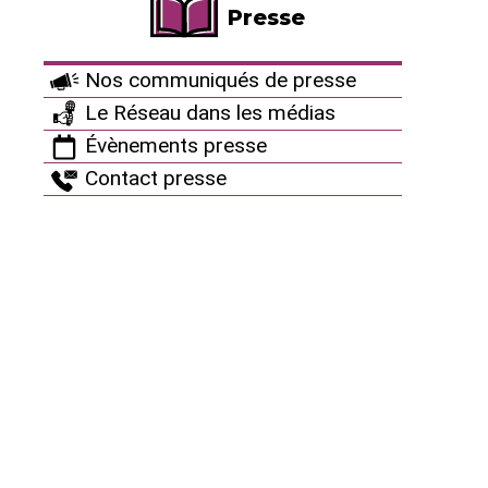
Presse
Nos communiqués de presse
Le Réseau dans les médias
L’HÉCATOMBE INVISIBLE :
CE QUE L’INDUSTRIE NUCLÉAIRE
Évènements presse
CACHE SOUS LA SURFACE.
Appel à projets : Briser le
20/07/2026
Contact presse
silence sur « L’Hécatombe
Invisible » provoquée par
les centrales nucléaires