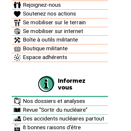
Rejoignez-nous
Soutenez nos actions
Se mobiliser sur le terrain
Se mobiliser sur internet
Boîte à outils militante
Boutique militante
Espace adhérents
SORTIR DU NUCLÉAIRE N°106
"Coup de chaud sur les
Informez
27/07/2026
inégalités" : s’attaquer aux
vous
inégalités climatiques par
le jeu
Nos dossiers et analyses
Revue "Sortir du nucléaire"
Des accidents nucléaires partout
8 bonnes raisons d’être