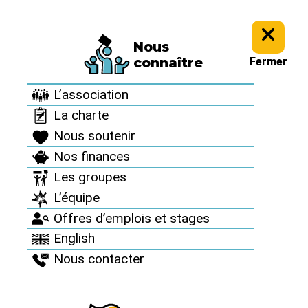
Nous
connaître
Fermer
METTONS FIN À
L’association
L’HÉCATOMBE INVISIBLE !
La charte
Nous soutenir
Nos finances
Protégeons le vivant ! Imposons un suivi
annuel obligatoire de la mortalité induite
Les groupes
par les prélèvements d’eau des centrales
L’équipe
nucléaires !
Offres d’emplois et stages
English
Nous contacter
Je signe la pétition