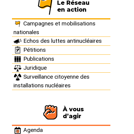
Le Réseau
en action
Actualités
Campagnes et mobilisations
nationales
Echos des luttes antinucléaires
Pétitions
Publications
Juridique
Surveillance citoyenne des
installations nucléaires
NOS COMMUNIQUÉS DE PRESSE
Canicules : les rejets
29/07/2026
thermiques des centrales
À vous
nucléaires, un enjeu
d’agir
environnemental longtemps
sous-estimé
Agenda