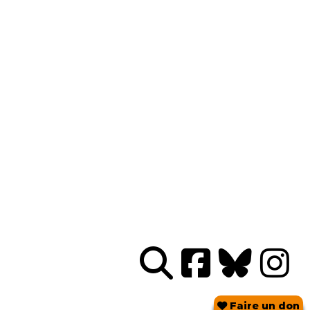
Nous connaître
|
Le Réseau en action
|
À vous d'agir
|
Informez vous
|
Presse
|
Abonnez-vous à notre newsletter :
Tous les mois un condensé de l'info de nos actions
contre le nucléaire
Je m'abonne
Réseau
Sortir du nucléaire
Parc Benoît - Bâtiment B
69 rue Gorge de Loup
CS 70457
69336 LYON CEDEX 09
04 78 28 29 22
Faire un don
Contact mail