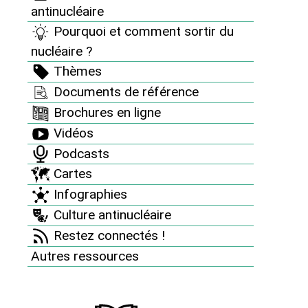
antinucléaire
Pourquoi et comment sortir du
nucléaire ?
Thèmes
Documents de référence
Brochures en ligne
L’HÉCATOMBE INVISIBLE :
CE QUE L’INDUSTRIE NUCLÉAIRE
Vidéos
CACHE SOUS LA SURFACE.
Protégeons le vivant !
20/07/2026
Podcasts
Imposons un suivi annuel
Cartes
obligatoire de la mortalité
induite par les
Infographies
prélèvements d’eau des
Culture antinucléaire
centrales nucléaires !
Restez connectés !
Autres ressources