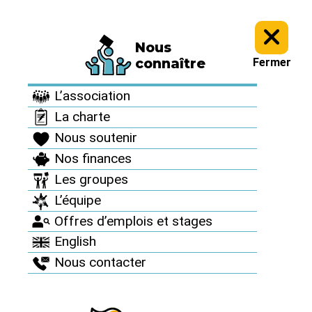
Nous
Informez vous >
Nos dossiers et analyses >
connaître
Fermer
Nos dossiers et
L’association
analyses
La charte
Nous soutenir
Nos finances
Les groupes
L’équipe
Offres d’emplois et stages
English
Nous contacter