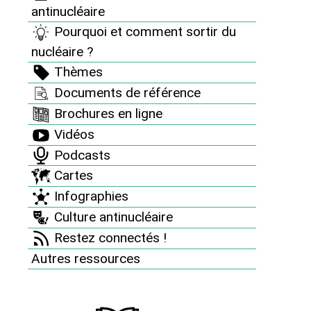
antinucléaire
Dossier | 11 février 2026
Pourquoi et comment sortir du
La sortie du nucléaire marque
nucléaire ?
des points
Thèmes
En dépit des grands discours de l’industrie atomique, la
Documents de référence
sortie du nucléaire ne cesse de gagner du terrain dans
le monde : Suisse, Allemagne, Italie, Québec, Lituanie...
Brochures en ligne
Chronologie des décisions en faveur de la sortie du
Vidéos
nucléaire
Podcasts
Cartes
Infographies
Culture antinucléaire
Restez connectés !
Autres ressources