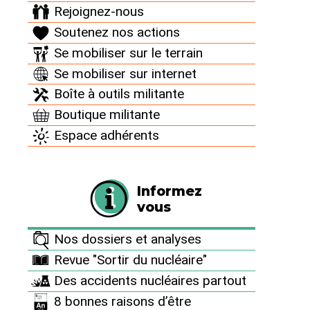
Rejoignez-nous
Dossier | 24 février 2026
Soutenez nos actions
Municipales 2026
Se mobiliser sur le terrain
Aux urnes citoyen·nes ! Dans le domaine de la politique
Se mobiliser sur internet
énergétique en général et du nucléaire en particulier,
Boîte à outils militante
c’est le gouvernement – voire la Présidence actuelle –
qui donne le la, et, en général (Hélas !), impose ses vues
Boutique militante
nucléaristes au reste de la société. rappelons nous le
Espace adhérents
discours de (…)
Informez
vous
Nos dossiers et analyses
Revue "Sortir du nucléaire"
Des accidents nucléaires partout
8 bonnes raisons d’être