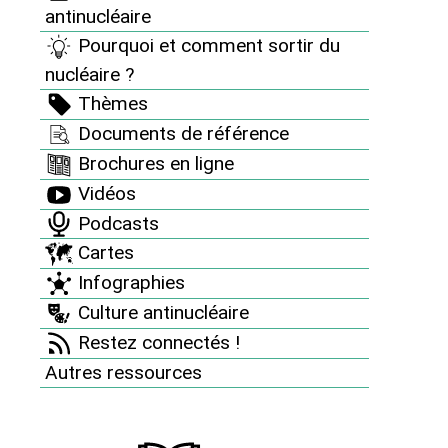
antinucléaire
Pourquoi et comment sortir du
Soutenez nos actions
nucléaire ?
Soutenir nos campagnes locales et nationales, faire un
Thèmes
don ou un leg, épargner solidaire contre le nucléaire,
Documents de référence
diffuser de l’information... votre soutien est essentiel et
les outils variés afin de permettre à chacun d’agir à nos
Brochures en ligne
côtés contre le nucléaire et pour la mise en œuvre des
Vidéos
vraies solutions.
Podcasts
Cartes
Infographies
Culture antinucléaire
Restez connectés !
Autres ressources