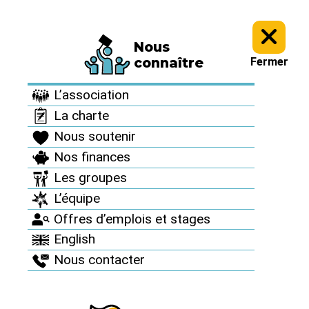
Nous
À vous d’agir >
connaître
Fermer
À vous d’agir
L’association
La charte
Nous soutenir
Nos finances
Les groupes
Que faire pour sortir du nucléaire ?
L’équipe
Offres d’emplois et stages
English
Nous contacter