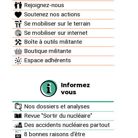
Rejoignez-nous
Rejoignez-nous
Soutenez nos actions
Le Réseau “Sortir du nucléaire” est une association
Se mobiliser sur le terrain
nationale qui fédère des groupes et individus œuvrant
pour la sortie du nucléaire. Antinucléaire d’un jour ou
Se mobiliser sur internet
antinucléaire de toujours, quelles que soient vos
Boîte à outils militante
possibilités d’implication, vous trouverez forcément
dans notre fédération un moyen d’action qui vous
Boutique militante
conviendra, pour lutter à nos côtés en faveur de la
Espace adhérents
sortie du nucléaire.
Informez
vous
Nos dossiers et analyses
Revue "Sortir du nucléaire"
Des accidents nucléaires partout
8 bonnes raisons d’être