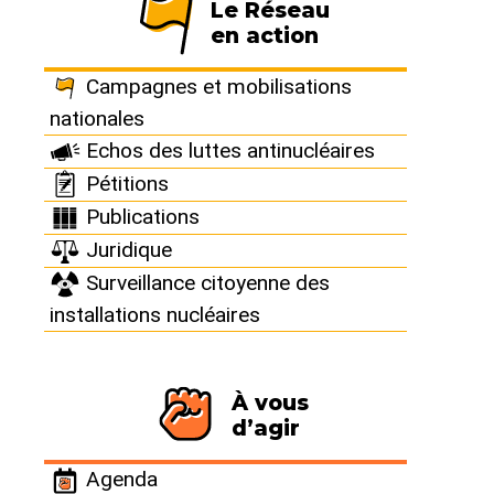
Le Réseau
en action
Campagnes et mobilisations
nationales
Agenda
Echos des luttes antinucléaires
Retrouvez sur notre page Agenda tous les événements
Pétitions
antinucléaires à venir !
Publications
Juridique
Surveillance citoyenne des
installations nucléaires
À vous
d’agir
Agenda