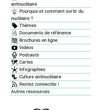
découvrez l’équipe de France...
antinucléaire
du nucléaire !
Pourquoi et comment sortir du
23 juin 2016
nucléaire ?
Découvrez l’album Panunuc de l’équipe de France du
Thèmes
nucléaire 2016 et le championnat européen du risque
Documents de référence
nucléaire.
Brochures en ligne
Vidéos
Podcasts
Cartes
Infographies
Culture antinucléaire
Restez connectés !
Autres ressources
Infographie "Le nucléaire ne