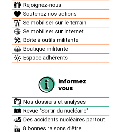
Infographie : le fiasco de l’EPR
Rejoignez-nous
17 octobre 2016
Soutenez nos actions
2 ouvriers décédés - 6 ans de retard - 7 milliards de
Se mobiliser sur le terrain
dépassement de budget - une cuve défectueuse et des
Se mobiliser sur internet
malfaçons en série - des vulnérabilités face à une
attaque terroriste... Le fiasco sous forme d’infographie.
Boîte à outils militante
Boutique militante
Espace adhérents
Informez
vous
Nos dossiers et analyses
Revue "Sortir du nucléaire"
Des accidents nucléaires partout
8 bonnes raisons d’être
Album Panunuc Euro 2016 :