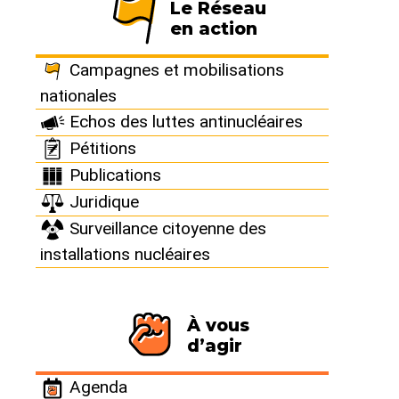
Le Réseau
en action
BURE - Infographie : Cigéo, c’est
quoi ?
Campagnes et mobilisations
15 août 2017
nationales
Pour découvrir les principaux risques et enjeux de Cigéo
Echos des luttes antinucléaires
ainsi que l’histoire de la lutte contre ce projet
pharaonesque et irresponsable.
Pétitions
Publications
Juridique
Surveillance citoyenne des
installations nucléaires
À vous
d’agir
Agenda