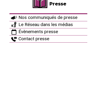
Presse
sauvera pas le climat"
18 septembre 2015
Découvrez en images pourquoi le nucléaire ne sauvera
Nos communiqués de presse
PAS le climat !
Le Réseau dans les médias
Évènements presse
Contact presse
Infographie interactive
"Nucléaire : l’envers du décor"
15 janvier 2015