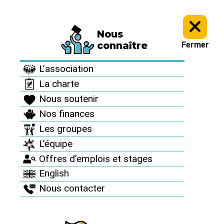
Nous
Le Réseau en action >
Echos des luttes antinucléaires >
connaître
Fermer
Echos des luttes
L’association
antinucléaires
La charte
Nous soutenir
Nos finances
Les groupes
L’équipe
Front Associatif et Syndical
Contre Cigéo
Offres d’emplois et stages
English
Appel du front
Nous contacter
pédagogique