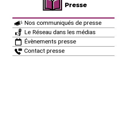
Presse
Nos communiqués de presse
Le Réseau dans les médias
Le Réseau en action
Évènements presse
Contact presse
Campagnes et mobilisations nationales
Echos des luttes antinucléaires
Enquête publique CIGEO/BURE : appel à
avis défavorables et étayés jusqu’au 16 juillet
(!)
Les déchets oubliés du nucléaire
Recours de plusieurs associations contre la
qualification d’intérêt général du projet de
construction de deux EPR2 à proximité de la
centrale du Bugey
Même la justice ne résiste pas au coup de
force du Préfet Delarue