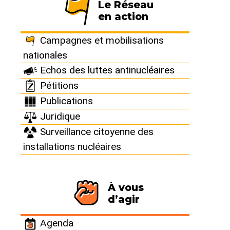
Le Réseau
contre le nucléaire
en action
Campagnes et mobilisations
Publié le 24 février 2021
nationales
Echos des luttes antinucléaires
Pétitions
Publications
Juridique
Surveillance citoyenne des
installations nucléaires
À vous
d’agir
Agenda