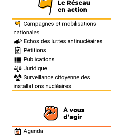
Le Réseau
l’enfouissement des déchets
en action
radioactifs !
Campagnes et mobilisations
nationales
Bure : c’est dans ce petit
Echos des luttes antinucléaires
village de la Meuse que
Pétitions
l’industrie nucléaire veut
Publications
enfouir ses déchets les plus
dangereux, qui resteront
Juridique
radioactifs pendant des
Surveillance citoyenne des
centaines de milliers d’années.
installations nucléaires
À vous
d’agir
Revue de presse
Agenda