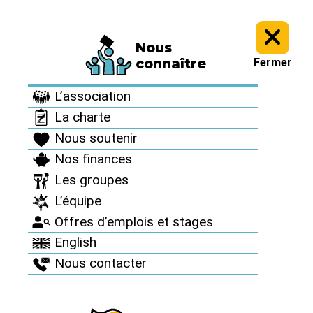
Nous
Le Réseau en action >
Campagnes et mobilisations nationales >
connaître
Fermer
Projet Cigéo à Bure : non à l’enfouissement des déchets radioactifs !
>
CIGEO/Bure - Actualités de campagne >
L’association
La charte
Nous soutenir
Nos finances
Les groupes
L’équipe
Offres d’emplois et stages
English
Nous contacter
Projet Cigéo à Bure : non à