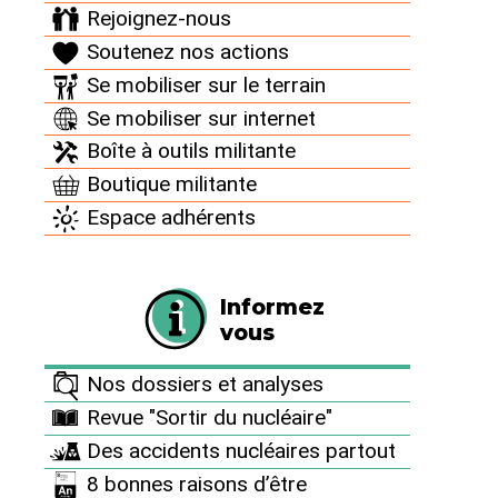
du 23 février 2018
Rejoignez-nous
Soutenez nos actions
23 février 2018 |
Se mobiliser sur le terrain
Se mobiliser sur internet
Boîte à outils militante
Boutique militante
Espace adhérents
Point presse suite à l’opération policière du 22
février 2018 à Bure
Informez
vous
Nos dossiers et analyses
Nos porte-parole sur BFMTV
Revue "Sortir du nucléaire"
Des accidents nucléaires partout
8 bonnes raisons d’être