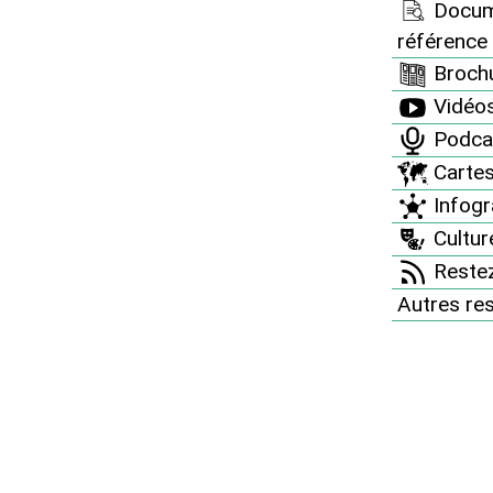
Docum
référence
Brochu
Vidéo
ents récurrents à Fessenheim d’un coup de
Podca
fographie publicitaire présentant sa production
Carte
Infogr
 ». Or la filière nucléaire émet du CO2 et
Culture
apes : extraction minière, conversion et
Restez
 transport et retraitement des combustibles ;
Autres re
ations nucléaires.
iations antinucléaires alsaciennes ont donc por
itaire qui, dans un avis rendu le 20 juillet 2015,
 Réseau “Sortir du nucléaire“ a publié également