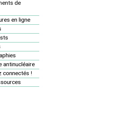
ents de
comprendre et (ré)agir
VIDÉO : Pourquoi et comment le
res en ligne
Réseau agit en justice ?
s
Nos actions juridiques
sts
Les différentes autorités du nucléaire
s
aphies
Quelques textes de droit nucléaire
 antinucléaire
Guide juridique militant
 connectés !
Soyez directement informé-es de toute
ssources
notre actualité juridique
té