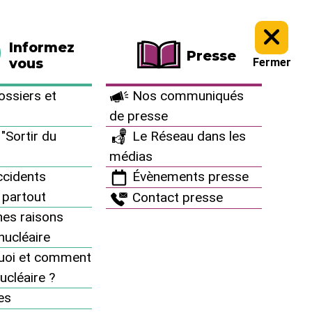
La boutique
Faire un don
Informez
Presse
vous
Fermer
ssiers et
Nos communiqués
de presse
"Sortir du
Le Réseau dans les
médias
cidents
Évènements presse
 partout
Contact presse
es raisons
inucléaire
uoi et comment
ucléaire ?
MENU
es
Procédures d’expropriation :