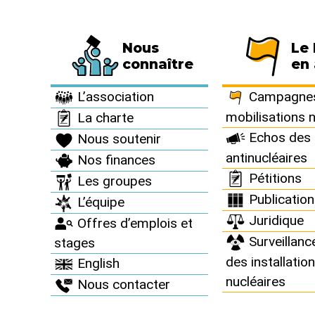
Nous
Le
Fédération de 794 associations et de 63 
connaître
en 
Le Réseau en action >
Juridique >
Nos actions juridiques >
L’association
Campagnes
mobilisations 
La charte
Echos des 
Nous soutenir
antinucléaires
Nos finances
Nos action
Pétitions
Les groupes
Publicatio
L’équipe
Juridique
Offres d’emplois et
Surveillanc
stages
des installatio
English
nucléaires
Nous contacter
Greenwashing d’ED