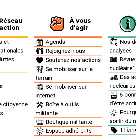
 Réseau
À vous
116 personnes signataires de la charte
action
d’agir
 et
Agenda
Nos do
nationales
analyses
Rejoignez-nous
luttes
Revue 
Soutenez nos actions
nucléaire"
Se mobiliser sur le
s juridiques
Des ac
terrain
nucléaires
ns
Se mobiliser sur
8 bonn
internet
d’être ant
e citoyenne
Boîte à outils
Pourq
ns
militante
sortir du n
Boutique militante
F à Fessenheim
Thèm
Espace adhérents