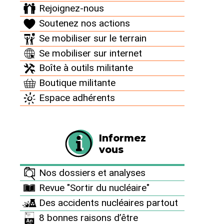
Rejoignez-nous
Soutenez nos actions
Face au nucléaire, protégeons nos terres !
Se mobiliser sur le terrain
La Gare de Luméville se prépare à
l’occupation
Se mobiliser sur internet
Boîte à outils militante
Boutique militante
Espace adhérents
Informez
vous
Face au nucléaire, protégeons nos terres !
EPR2 au Bugey
Nos dossiers et analyses
Revue "Sortir du nucléaire"
Des accidents nucléaires partout
8 bonnes raisons d’être