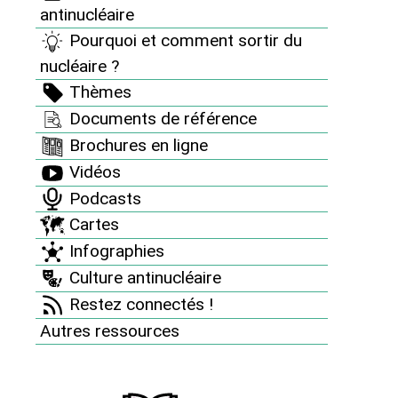
antinucléaire
Pourquoi et comment sortir du
Face au nucléaire, protégeons nos terres !
nucléaire ?
À Penly, le bulldozer est En Marche...
Thèmes
Documents de référence
Brochures en ligne
Vidéos
Podcasts
Cartes
Infographies
Face au nucléaire, protégeons nos terres !
Loi sur mesure et passe-droits : à
Culture antinucléaire
quand la fin du tapis rouge pour le
Restez connectés !
nucléaire ?
Autres ressources