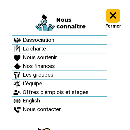
Nous
Informez vous >
Thèmes >
connaître
Fermer
Projets nucléaires
L’association
La charte
<< Projets et sites nucléaires
Nous soutenir
Nos finances
Les groupes
L’équipe
Offres d’emplois et stages
English
Nous contacter