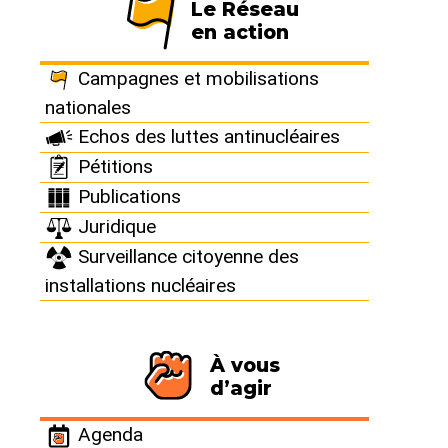
Le Réseau
Nos dossiers et analyses
en action
Victoire ! La justice donne raison à
sortir du nucléaire Bugey contre le
Campagnes et mobilisations
projet d’EPR2
nationales
Echos des luttes antinucléaires
Pétitions
Publications
Juridique
Surveillance citoyenne des
installations nucléaires
Sortir du nucléaire n°107
HARO SUR ORANO !
À vous
d’agir
Agenda