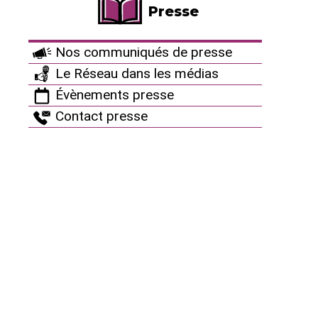
Presse
Nos communiqués de presse
Le Réseau dans les médias
Évènements presse
Contact presse
Revue "Sortir du nucléaire"
EPR2 : la charrue avant les
bœufs
Depuis que E. Macron a décidé de relancer la filière
atomique française, les projets de nouveaux réacteurs
semblent avancer à vitesse grand V. Alors que rien n’est
encore autorisé, que les procédures, même dans leur
version raccourcie, sont très loin d’être abouties, la
sphère (…)