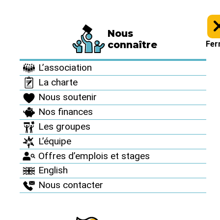
Nous
Le Réseau en action >
Campagnes et mobilisations nationales >
connaître
Fer
Non à l’EPR de Flamanville >
Actualités de campagne >
L’association
La charte
Nous soutenir
Nos finances
Les groupes
L’équipe
Offres d’emplois et stages
English
Nous contacter
Non à l’EPR de Flamanville