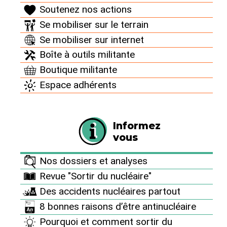
Soutenez nos actions
t-il un jour ?
Se mobiliser sur le terrain
8 avril 2015 |
Se mobiliser sur internet
Boîte à outils militante
Boutique militante
Espace adhérents
Avril 2015 : Communiqué du Collectif STOP-EPR
ni à Penly ni ailleurs, association membre du
Informez
Réseau "Sortir du nucléaire" siégeant à la CLIN
vous
Paluel-Penly
Nos dossiers et analyses
Revue "Sortir du nucléaire"
La nouvelle s’est répandue partout
[
1
]
. La cuve de
Des accidents nucléaires partout
l’EPR de Flamanville posséderait des défauts
8 bonnes raisons d’être antinucléaire
majeurs. Couvercle et fonds de cuve présenteraient
Pourquoi et comment sortir du
"une concentration importante en carbone et