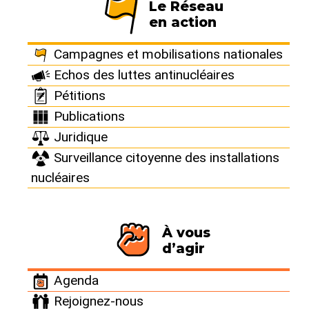
Le Réseau
L’EPR (Réacteur Pressurisé
en action
Européen) est souvent
présenté comme l’avenir de la
Campagnes et mobilisations nationales
filière nucléaire. En réalité, il
concentre les principales failles
Echos des luttes antinucléaires
de l’industrie nucléaire.
Pétitions
Retards, coûts colossaux,
Publications
risques en matière de sûreté…
Juridique
Interpellons l’Autorité de
sûreté nucléaire pour qu’elle
Surveillance citoyenne des installations
ne valide pas la cuve
nucléaires
défectueuse de l’EPR !
À vous
d’agir
Agenda
L’EPR démarrera-
Rejoignez-nous