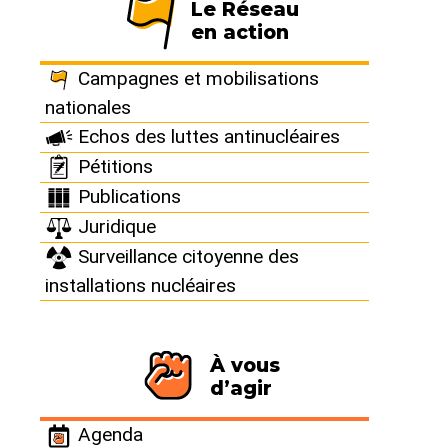
Le Réseau
en action
Campagnes et mobilisations
nationales
Echos des luttes antinucléaires
Filtrer par :
Pétitions
Publications
Juridique
Surveillance citoyenne des
installations nucléaires
À vous
En dehors de catastrophes telles que celles de
d’agir
Tchernobyl et de Fukushima, les médias ne
relaient pas, ou peu, les incidents et accidents
Agenda
qui surviennent régulièrement au sein des