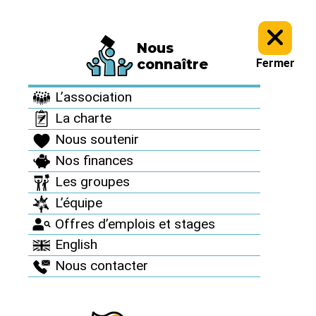
Nous
Informez vous >
Des accidents nucléaires partout >
connaître
Fermer
Des accidents
L’association
nucléaires partout
La charte
Nous soutenir
Nos finances
Les groupes
L’équipe
Offres d’emplois et stages
English
Nous contacter