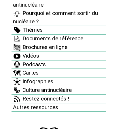
Ci-dessous, les incidents et accidents sont classés par date et
antinucléaire
une pastille de couleur indique leur niveau de gravité selon
Pourquoi et comment sortir du
notre propre classement : noir (catastrophe), rouge (grave),
nucléaire ?
orange (moyen), jaune (bas).
Thèmes
Documents de référence
Brochures en ligne
2710 incidents/accidents
Vidéos
Podcasts
Trier par date d'ajout
Trier par date d'accident
Cartes
Infographies
<
1
2
3
4
5
6
7
8
Culture antinucléaire
9
...
271
>
Restez connectés !
Autres ressources