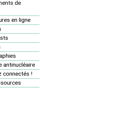
Nos dossiers et analyses
ents de
Revue "Sortir du nucléaire"
res en ligne
Des accidents nucléaires partout
s
8 bonnes raisons d’être antinucléaire
sts
Pourquoi et comment sortir du
s
nucléaire ?
aphies
 antinucléaire
Thèmes
 connectés !
Documents de référence
ssources
Brochures en ligne
Vidéos
Podcasts
Cartes
Infographies