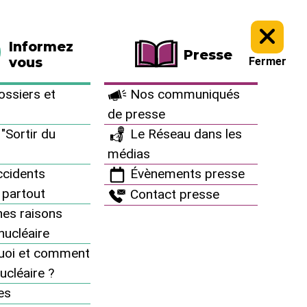
La boutique
Faire un don
Informez
Presse
vous
Fermer
ssiers et
Nos communiqués
de presse
"Sortir du
Le Réseau dans les
médias
cidents
Évènements presse
 partout
Contact presse
es raisons
inucléaire
uoi et comment
ucléaire ?
Informez vous
es