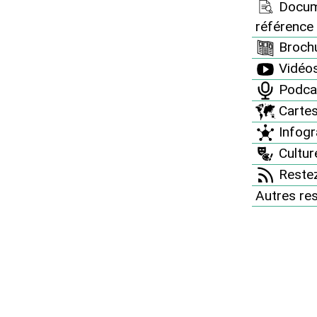
Docum
umées : quand
référence
Brochu
’entretien" fait plus de
Vidéo
al que de bien
Podca
Carte
Infogr
s isolants imbibés de
Culture
e pompe qui chauffe en
Restez
Autres re