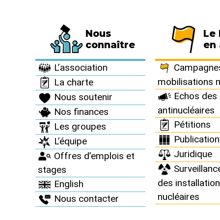
Nous
Le
Fédération de 794 associations et de 63 
connaître
en 
Informez vous >
Des accidents nucléaires partout >
L’association
Campagnes
mobilisations 
La charte
Echos des 
Nous soutenir
antinucléaires
Nos finances
Des accid
Pétitions
Les groupes
Publicatio
L’équipe
Juridique
Offres d’emplois et
Surveillanc
stages
des installatio
English
nucléaires
Nous contacter
Fr