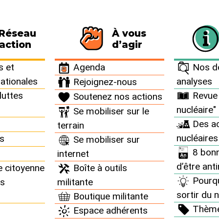
 Réseau
À vous
116 personnes signataires de la charte
action
d’agir
 et
Agenda
Nos do
nationales
analyses
Rejoignez-nous
luttes
Revue 
Soutenez nos actions
nucléaire"
Se mobiliser sur le
ents nucléaires partout
Des ac
terrain
nucléaires
ns
Se mobiliser sur
8 bonn
internet
d’être ant
e citoyenne
Boîte à outils
Pourq
ns
militante
sortir du n
Boutique militante
ance : Cruas : Fuite et
Thèm
Espace adhérents