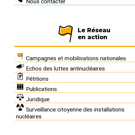
Nous contacter
Suivez-nous
Le Réseau
en action
Nous connaître
|
Le Réseau en action
|
À vous d'agir
|
Campagnes et mobilisations nationales
Informez vous
|
Presse
|
Echos des luttes antinucléaires
Pétitions
Abonnez-vous à notre newsletter :
Publications
Tous les mois un condensé de l'info de nos actions cont
Juridique
le nucléaire
Je ne suis pas un robot
Surveillance citoyenne des installations
nucléaires
Je m'abonne