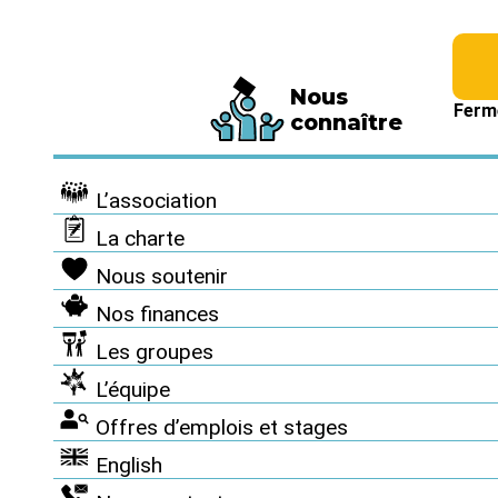
Fédération de 794 associations et de 63 116 personnes signatai
Nous
la charte
Ferm
connaître
Erreur 404
L’association
La charte
Oups, cette page n'existe pas !
Nous soutenir
Peut-être bien que la recherche par mot clé ou par thème 
Nos finances
vous aider :
Les groupes
L’équipe
Offres d’emplois et stages
English