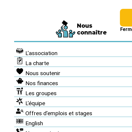
Fédération de 794 associations et de 63 116 personnes signatai
Nous
la charte
Ferm
connaître
Erreur 404
L’association
La charte
Oups, cette page n'existe pas !
Nous soutenir
Peut-être bien que la recherche par mot clé ou par thème 
Nos finances
vous aider :
Les groupes
L’équipe
Offres d’emplois et stages
English