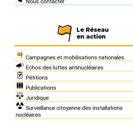
Nous contacter
Suivez-nous
Le Réseau
en action
Nous connaître
|
Le Réseau en action
|
À vous d'agir
|
Campagnes et mobilisations nationales
Informez vous
|
Presse
|
Echos des luttes antinucléaires
Pétitions
Abonnez-vous à notre newsletter :
Publications
Tous les mois un condensé de l'info de nos actions cont
Juridique
le nucléaire
Surveillance citoyenne des installations
Je m'abonne
nucléaires
Réseau