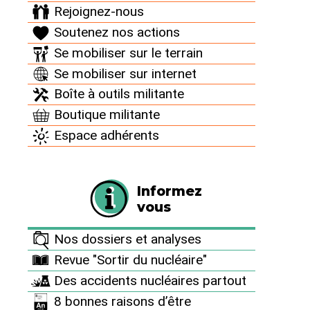
Rejoignez-nous
Soutenez nos actions
Sortir du nucléaire n°107
Bombardements en Ukraine et en
Se mobiliser sur le terrain
Iran : quels risques, quelles
Se mobiliser sur internet
conséquences ?
Boîte à outils militante
Boutique militante
Espace adhérents
Informez
vous
Echos des luttes antinucléaires
Les essais nucléaires français en
Nos dossiers et analyses
Algérie
Revue "Sortir du nucléaire"
Des accidents nucléaires partout
8 bonnes raisons d’être