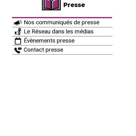
Presse
Nos communiqués de presse
Le Réseau dans les médias
Hommages aux militant·es antinucléaires
Évènements presse
Hommage à Raymond Sené,
Contact presse
scientifique opposé au nucléaire