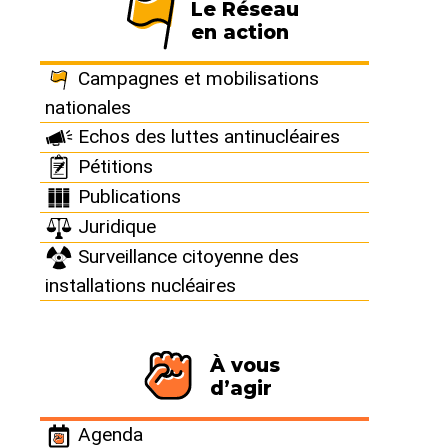
Le Réseau
en action
Campagnes et mobilisations
nationales
Echos des luttes antinucléaires
Pétitions
Publications
Juridique
Sortir du nucléaire n°107
De l’attentat contre le Rainbow
Surveillance citoyenne des
Warrior à aujourd’hui, la lutte
installations nucléaires
continue
À vous
d’agir
Agenda