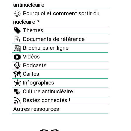
antinucléaire
Pourquoi et comment sortir du
nucléaire ?
Thèmes
Brochures en ligne
En finir avec les armes nucléaires
Documents de référence
Brochures en ligne
Vidéos
Podcasts
Cartes
Infographies
Culture antinucléaire
Sortir du nucléaire n°106
Restez connectés !
À Grenoble, des radiations et des
puces
Autres ressources