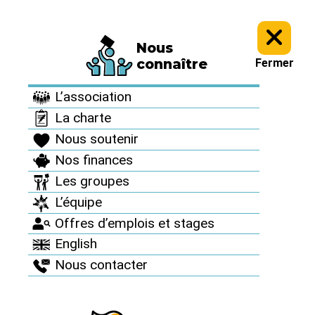
Nous
Informez vous >
Des accidents nucléaires partout >
connaître
Fermer
Des accidents
L’association
nucléaires partout
La charte
Nous soutenir
Nos finances
Les groupes
L’équipe
Offres d’emplois et stages
English
Nous contacter