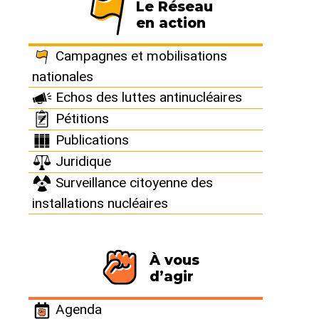
Le Réseau
en action
Campagnes et mobilisations
nationales
Echos des luttes antinucléaires
Filtrer par :
Pétitions
Publications
Juridique
Surveillance citoyenne des
installations nucléaires
À vous
En dehors de catastrophes telles que celles de
d’agir
Tchernobyl et de Fukushima, les médias ne
relaient pas, ou peu, les incidents et accidents
Agenda
qui surviennent régulièrement au sein des