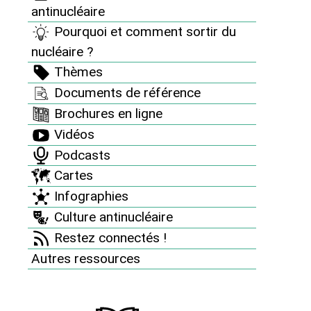
Ci-dessous, les incidents et accidents sont classés par date et
antinucléaire
une pastille de couleur indique leur niveau de gravité selon
Pourquoi et comment sortir du
notre propre classement : noir (catastrophe), rouge (grave),
nucléaire ?
orange (moyen), jaune (bas).
Thèmes
Documents de référence
Brochures en ligne
73 incidents/accidents
Vidéos
Podcasts
Trier par date d'ajout
Trier par date d'accident
Cartes
Infographies
<
1
2
3
4
5
6
7
8
Culture antinucléaire
>
Restez connectés !
Autres ressources