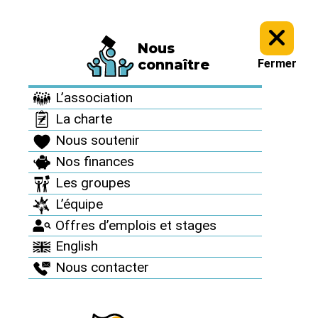
Nous
Informez vous >
Thèmes >
connaître
Fermer
Habitat écologique
L’association
La charte
<< Alternatives et sortie du
Nous soutenir
nucléaire
Nos finances
Les groupes
L’équipe
Offres d’emplois et stages
English
Nous contacter