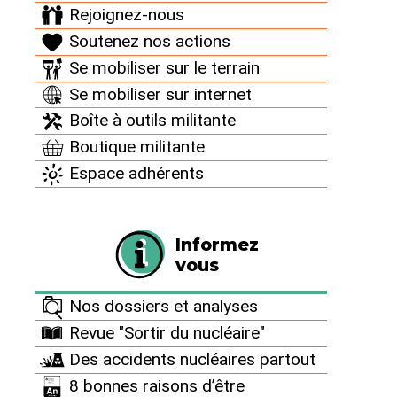
Rejoignez-nous
Soutenez nos actions
Se mobiliser sur le terrain
Sortir du nucléaire n°101
Culture locale, changement total : un
Se mobiliser sur internet
dessein socio-technique
Boîte à outils militante
Boutique militante
Espace adhérents
Informez
vous
Nos dossiers et analyses
Revue "Sortir du nucléaire"
Des accidents nucléaires partout
Revue "Sortir du nucléaire"
8 bonnes raisons d’être
"Coup de chaud sur les