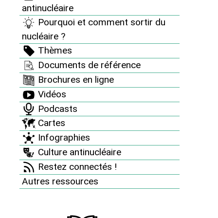
inégalités" : s’attaquer aux
antinucléaire
inégalités climatiques par le jeu
Pourquoi et comment sortir du
Créé en 2022, le jeu "Coup de chaud sur les inégalités"
nucléaire ?
met en lien les enjeux climatiques et sociaux. Il permet
Thèmes
à chacun de s’interroger sur sa manière de vivre et
l’impact de ses choix ou de ses non-choix sur
Documents de référence
l’environnement.
Brochures en ligne
Vidéos
Podcasts
Cartes
Infographies
Culture antinucléaire
Restez connectés !
Autres ressources
Vidéos