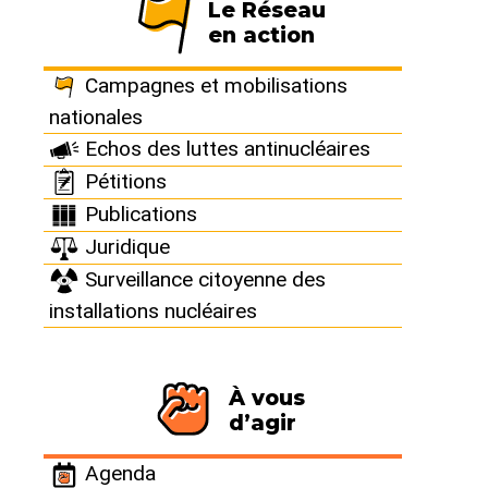
Le Réseau
en action
Sortir du nucléaire n°106
"Coup de chaud sur les inégalités" :
Campagnes et mobilisations
s’attaquer aux inégalités climatiques
nationales
par le jeu
Echos des luttes antinucléaires
Pétitions
Publications
Juridique
Surveillance citoyenne des
installations nucléaires
Vidéos
Série « Sur la barricade » !
À vous
d’agir
Agenda