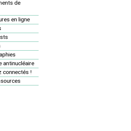
ents de
Non à un nouvel essai du missile M51 - 15 juin
2016
res en ligne
Pas de cadeaux pour les producteurs de
déchets radioactifs ! Cinq associations
s
attaquent devant le Conseil d’État l’arrêté
sts
ministériel fixant le coût du projet Cigéo - 3
mars 2016
s
aphies
 antinucléaire
 connectés !
Thèmes
ssources
Alternatives et sortie du nucléaire
Luttes et actions
Risques et accidents
Tchernobyl et Fukushima
Nucléaire et démocratie
Politique énergétique