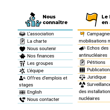
Nous
Le
Fédération de 794 associations et de 63 
connaître
en 
Informez vous >
Thèmes >
L’association
Campagnes
mobilisations 
La charte
Mise en avan
Echos des 
Nous soutenir
antinucléaires
Nos finances
Pétitions
Les groupes
Publicatio
L’équipe
Juridique
Offres d’emplois et
Surveillanc
stages
des installatio
English
nucléaires
Nous contacter