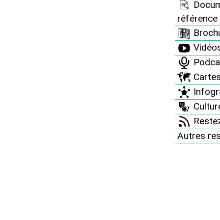
Docum
référence
Brochu
iques
Nos actions juridiques
Vidéo
ugey contre
La centrale de Golfech sous
Podca
général
surveillance pour sa gestion
Carte
des déchets
Infogr
Culture
Restez
Autres re
iques
Nos dossiers et analyses
n illégale d’un
La sortie du nucléaire
problèmes de
marque des points
s effluents à la