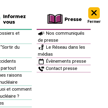
La boutique
Faire un don
Informez
Presse
vous
Fermer
ssiers et
Nos communiqués
de presse
"Sortir du
Le Réseau dans les
médias
cidents
Évènements presse
 partout
Contact presse
es raisons
Nos communiqués de presse
inucléaire
uoi et comment
La catastrophe de Tchernobyl dure depuis 32
ans - En France aussi, un accident est
ucléaire ?
possible ! - 25 avril 2018
es