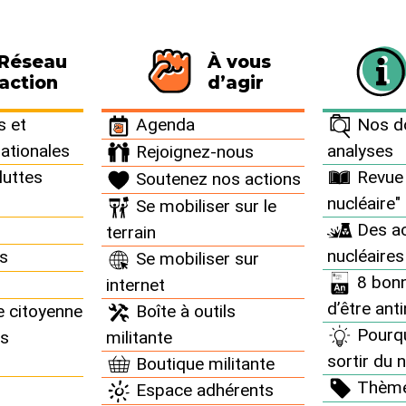
 Réseau
À vous
116 personnes signataires de la charte
action
d’agir
 et
Agenda
Nos do
nationales
analyses
Rejoignez-nous
t
luttes
Revue 
Soutenez nos actions
nucléaire"
Se mobiliser sur le
Des ac
terrain
nucléaires
ns
Se mobiliser sur
8 bonn
internet
d’être ant
e citoyenne
Boîte à outils
Pourq
ns
militante
sortir du n
Boutique militante
Thèm
Espace adhérents