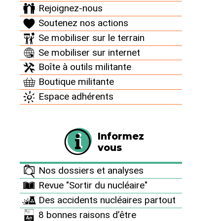
Rejoignez-nous
Soutenez nos actions
Se mobiliser sur le terrain
Se mobiliser sur internet
Boîte à outils militante
Boutique militante
Espace adhérents
Programmation Pluriannuelle de l’Énergie : une prolongation du risque nucléaire
Informez
qui nous emmène dans le mur !
vous
21 janvier 2020
Le texte de la Programmation Pluriannuelle de l’Énergie
Nos dossiers et analyses
(PPE), censé définir les grandes lignes de la politique
énergétique française pour les années à venir, est en
Revue "Sortir du nucléaire"
consultation du 20 janvier au 19 février 2020. Il s’agit de
Des accidents nucléaires partout
la dernière étape d’un long processus où beaucoup de
temps a déjà été (…)
8 bonnes raisons d’être