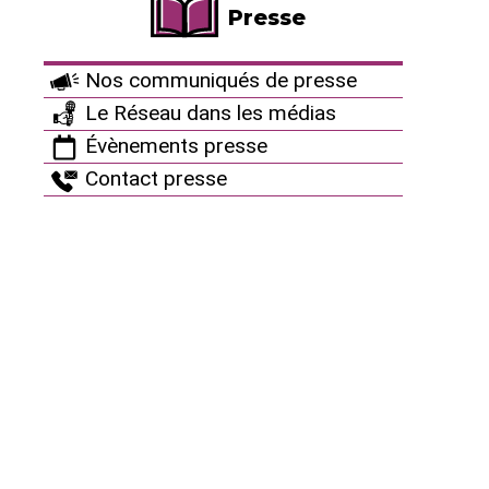
Presse
Nos communiqués de presse
Le Réseau dans les médias
Évènements presse
Contact presse
Le gouvernement acte la prolongation du risque nucléaire
7 mai 2019
Ce 30 avril, le conseil des ministres se penche sur une «
petite loi énergie » qui va accroître considérablement le
risque nucléaire, en repoussant l’échéance de réduction
à 50% de la part du nucléaire à 2035, contre 2025
auparavant. En procédant ainsi, le gouvernement
entreprend de détricoter (…)