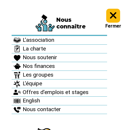
Nous
Le Réseau en action >
Campagnes et mobilisations nationales >
connaître
Fermer
Le nucléaire tue l’avenir, arrêtons-le ! >
Ni prolongation ni nouvelle
installation ! >
Actualités de campagne >
L’association
La charte
Nous soutenir
Nos finances
Les groupes
L’équipe
Offres d’emplois et stages
Ni prolongation ni nouvelle
English
installation !
>
Actualités de
Nous contacter
campagne