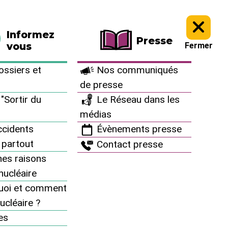
La boutique
Faire un don
Informez
Presse
vous
Fermer
ssiers et
Nos communiqués
de presse
"Sortir du
Le Réseau dans les
médias
cidents
Évènements presse
 partout
Contact presse
es raisons
inucléaire
uoi et comment
ucléaire ?
MENU
es
Grenelle radioactif : Le Réseau "Sortir