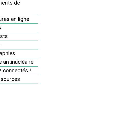
ents de
du nucléaire" comme force de
proposition
res en ligne
De Tripoli à Grenelle, un été 2007 très
s
radioactif
sts
Ca bouge dans le Réseau ! Quelques
s
moments forts de ces derniers mois
aphies
Le Réseau, c’est vous ! Cette revue,
 antinucléaire
c’est la vôtre !
 connectés !
Selon que vous serez faible ou puissant
ssources
Avoir le nucléaire civil, c’est avoir la
bombe
Libye : un troc honteux
L’eau, le nucléaire, le solaire et la Libye...
Le tritium, rejet polluant de l’industrie