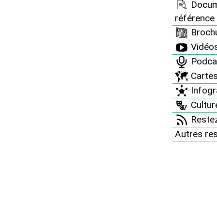
Docum
référence
Brochu
Vidéo
Podca
Carte
Infogr
Culture
Restez
Autres re