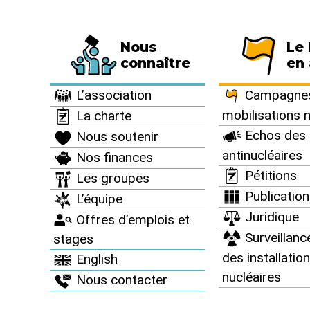
Nous
Le
Fédération de 794 associations et de 63 
connaître
en 
Informez vous >
Revue "Sortir du nucléaire" >
Sortir du nucléaire 
L’association
Campagnes
mobilisations 
La charte
Echos des 
Nous soutenir
Sortir du 
antinucléaires
Nos finances
Pétitions
Les groupes
Sept-oct 2007
Publicatio
L’équipe
Juridique
Offres d’emplois et
Surveillanc
stages
des installatio
English
nucléaires
Nous contacter