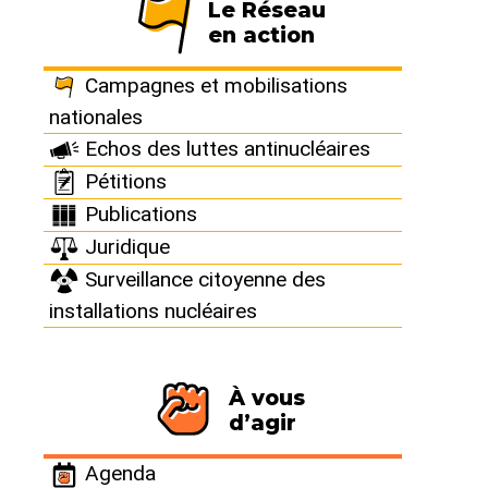
Le Réseau
en action
Campagnes et mobilisations
Tribune Libre
nationales
Le Réseau, c’est vous !
Echos des luttes antinucléaires
Cette revue, c’est la
Pétitions
vôtre !
Publications
Juridique
Vous souhaitez réagir ou envoyer une
Surveillance citoyenne des
proposition d’article au Réseau Sortir du
installations nucléaires
nucléaire ? Alors, n’hésitez pas et écrivez-
nous à : reagir@sortirdunucleaire.fr
À vous
Paru dans
Sortir du nucléaire n°36
le 1er octobre 2007, mis en ligne
le 1er octobre 2007
d’agir
Agenda