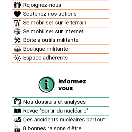
Rejoignez-nous
Nous ne pouvons plus faire l’autruche
Soutenez nos actions
Se mobiliser sur le terrain
Nous venons de recevoir le n° de juillet, merci pour
Se mobiliser sur internet
tous les articles que nous lisons peu à peu, merci
tout particulièrement pour le dossier concernant
Boîte à outils militante
ITER.
Boutique militante
Nous vous commandons 200 dossiers afin permettre
Espace adhérents
à nos familles, amis, collègues, relations, plus les
milieux médical et enseignant de recevoir une
information claire et précise concernant ITER qu’on
Informez
ne trouve nulle part ailleurs. Il est urgent que chacun
vous
d’entre nous soit capable de prendre position
Nos dossiers et analyses
concernant le nucléaire : nous ne pouvons plus faire
Revue "Sortir du nucléaire"
l’autruche.
Des accidents nucléaires partout
Merci pour vos infos.
8 bonnes raisons d’être