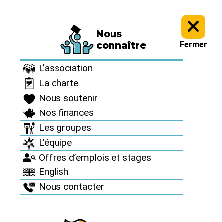
Nous
Informez vous >
Revue "Sortir du nucléaire" >
Sortir du nucléaire
connaître
Fermer
n°36 >
L’association
Sortir du nucléaire
La charte
n°36
Nous soutenir
Nos finances
Sept-oct 2007
Les groupes
L’équipe
Offres d’emplois et stages
English
Nous contacter