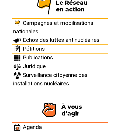
Le Réseau
en action
Campagnes et mobilisations
Politique énergétique
nationales
et déchets nucléaires :
Echos des luttes antinucléaires
les lacunes des
Pétitions
pronostics de l’Andra
Publications
Juridique
L’Andra a évalué la production de
Surveillance citoyenne des
déchets nucléaires, en fonction de
installations nucléaires
quatre scénarios de prolongation des
réacteurs français. Mais l’exercice est
incomplet : la radioactivité est la grande
À vous
absente.
d’agir
DÉCHETS RADIOACTIFS
BURE - CIGEO
Agenda