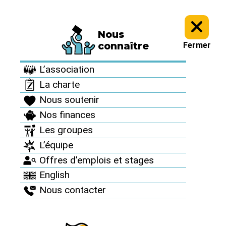
Nous
Informez vous >
Revue "Sortir du nucléaire" >
Sortir du nucléaire
connaître
Fermer
n°79 >
L’association
Sortir du nucléaire
La charte
n°79
Nous soutenir
Nos finances
Automne 2018
Les groupes
L’équipe
Offres d’emplois et stages
English
Nous contacter