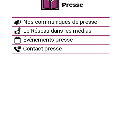
Presse
Nos communiqués de presse
Le Réseau dans les médias
Évènements presse
Contact presse
Tout d’abord, l’Andra n’évalue pas la radioactivité
totale des déchets associés à ces scénarios. Pour
l’Agence, les volumes de déchets nucléaires se
mesurent en “piscines“ (pour le total produit), en
“briques de lait“ (pour la production annuelle par
Français) ou en “cuillères à soupe“ (pour la