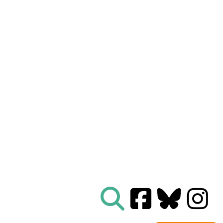
Nous connaître
|
Le Réseau en action
|
À vous d'agir
|
Informez vous
|
Presse
|
Abonnez-vous à notre newsletter :
Tous les mois un condensé de l'info de nos actions
contre le nucléaire
Je ne suis pas un robot
Je m'abonne
Réseau
Sortir du nucléaire
Parc Benoît - Bâtiment B
69 rue Gorge de Loup
CS 70457
69336 LYON CEDEX 09
04 78 28 29 22