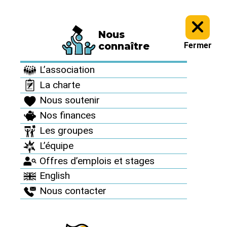
Nous
Informez vous >
Revue "Sortir du nucléaire" >
Sortir du nucléaire
connaître
Fermer
n°75 >
L’association
Sortir du nucléaire
La charte
n°75
Nous soutenir
Nos finances
Automne 2017
Les groupes
L’équipe
Offres d’emplois et stages
English
Nous contacter