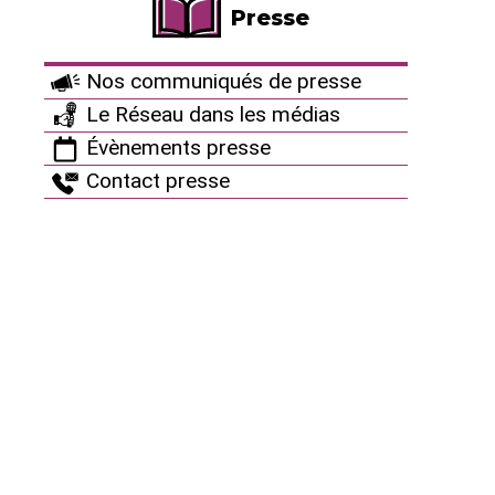
Presse
rapides de réacteurs dans une perspective de
transition énergétique.
Nos communiqués de presse
En effet, les objectifs de la fameuse "loi de
Le Réseau dans les médias
transition énergétique et de croissance verte", dont
Évènements presse
la réduction de la part du nucléaire à 50%, étaient
Contact presse
censés être déclinés dans une Programmation
Pluriannuelle de l’Énergie (PPE) résultant d’une
concertation avec différents acteurs... dont EDF.
Cette PPE, dont la première partie porte jusqu’à
2018 et la seconde sur la période 2018-2023, devait
fournir des informations précises sur les évolutions
de la production et de la consommation d’énergie,
qu’EDF déclinerait ensuite dans un plan stratégique
censé traduire l’évolution du parc nucléaire. Or la
première partie ne mentionne que la fermeture de
Fessenheim, qui n’est même pas garantie d’ici à