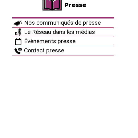
les industries,
Presse
jusqu’aux
catastrophes
, c’est ce
Nos communiqués de presse
qu’induit la résilience.
Les pouvoirs publics
Le Réseau dans les médias
véhiculent ainsi l’idée
Évènements presse
que les catastrophes
Contact presse
sont inévitables, et qu’il
faut donc s’y préparer.
Thierry Ribault va
jusqu’à définir la résilience comme une « technologie
du consentement », cherchant à faire consentir les
populations au désastre.
La résilience, c’est du coup
l’illusion que l’on peut
s’adapter, « vivre avec » les catastrophes
. Selon
ses promoteurs, ces épreuves seraient même des
opportunités, car les surmonter nous rendraient plus
fort·es ! Mais est-il bien sérieux de penser que nous