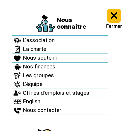
Nous
Informez vous >
Nos dossiers et analyses >
connaître
Fermer
Nos dossiers et
L’association
analyses
La charte
Nous soutenir
Nos finances
Les groupes
Journée nationale
L’équipe
Offres d’emplois et stages
de la résilience :
English
l’art de rendre
Nous contacter
acceptable un