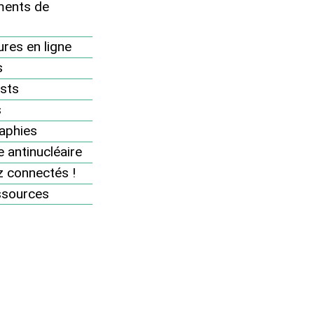
Agenda
ents de
s
Rejoignez-nous
res en ligne
Soutenez nos actions
s
Se mobiliser sur le terrain
sts
Se mobiliser sur internet
s
aphies
Boîte à outils militante
 antinucléaire
Boutique militante
 connectés !
Espace adhérents
ssources
Ajoutez votre événement
antinucléaire à l’agenda