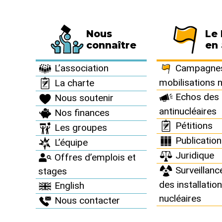
Nous
Le
Fédération de 794 associations et de 63 
connaître
en 
À vous d’agir >
Agenda >
L’association
Campagnes
mobilisations 
La charte
Echos des 
Nous soutenir
antinucléaires
Nos finances
Agenda
Pétitions
Les groupes
Publicatio
L’équipe
Juridique
Offres d’emplois et
Surveillanc
stages
des installatio
English
nucléaires
Nous contacter
2023
2023
STANDS
26
3
août
sept