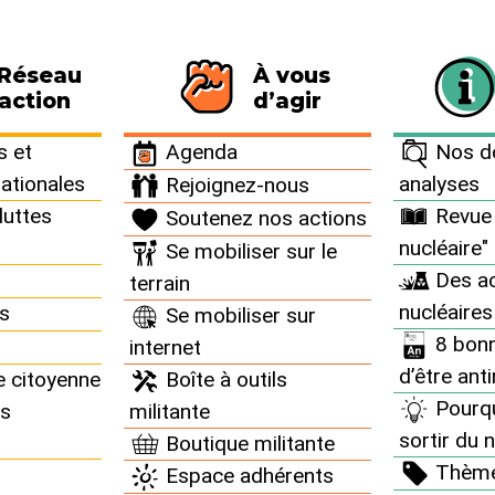
 Réseau
À vous
116 personnes signataires de la charte
action
d’agir
 et
Agenda
Nos do
nationales
analyses
Rejoignez-nous
luttes
Revue 
Soutenez nos actions
nucléaire"
Se mobiliser sur le
Des ac
terrain
nucléaires
ns
Se mobiliser sur
8 bonn
internet
d’être ant
e citoyenne
Boîte à outils
Pourq
ns
militante
sortir du n
Boutique militante
Thèm
Espace adhérents