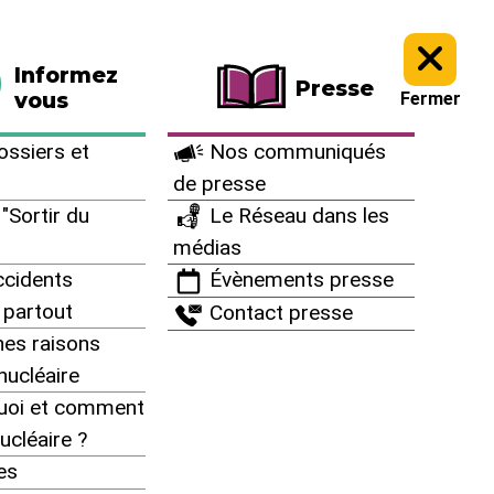
La boutique
Faire un don
Informez
Presse
vous
Fermer
ssiers et
Nos communiqués
de presse
"Sortir du
Le Réseau dans les
médias
cidents
Évènements presse
 partout
Contact presse
es raisons
inucléaire
uoi et comment
ucléaire ?
À vous d’agir
es