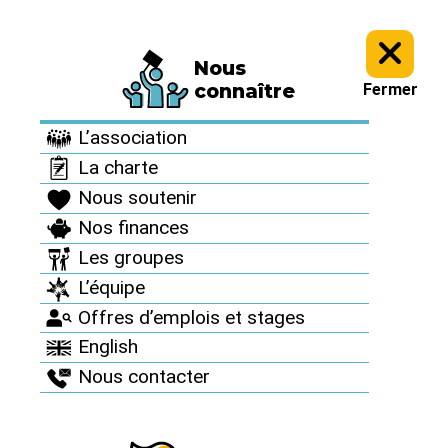
Nous
Informez vous >
Revue "Sortir du nucléaire" >
Sortir du nucléaire
connaître
Fermer
n°22 >
L’association
Sortir du nucléaire
La charte
n°22
Nous soutenir
Nos finances
Juillet 2003
Les groupes
L’équipe
Offres d’emplois et stages
English
Nous contacter