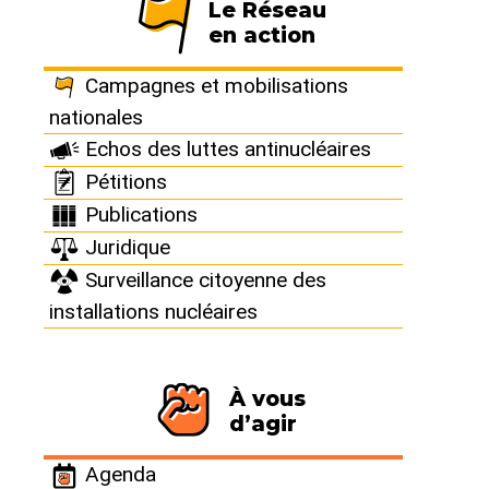
Le Réseau
en action
Campagnes et mobilisations
Dysfonctionnement
nationales
La centrale nucléaire
Echos des luttes antinucléaires
du Blayais fonctionne
Pétitions
sans autorisations
Publications
administratives
Juridique
Surveillance citoyenne des
LOBBY NUCLÉAIRE
SITES NUCLÉAIRES
BLAYAIS
installations nucléaires
Paru dans
Sortir du nucléaire n°22
le 1er juillet 2003, mis en ligne le
1er juillet 2003
À vous
d’agir
Une centrale nucléaire hors-la-loi, ça fait un peu
Agenda
désordre. Surtout quand l’illégalité résulte d’une