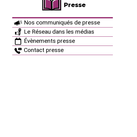
Presse
L’association Tchernoblaye guettait l’expiration des
autorisations délivrées par la préfecture en 1989.
Nos communiqués de presse
Dès le 1er avril, elle assigne l’entreprise en justice.
Le Réseau dans les médias
« Nous demandions au juge de constater une voie de
Évènements presse
faits et de stopper l’activité de la centrale »,
Contact presse
explique Stéphane Lhomme, président de
l’association. Un voeu symbolique qu’EDF a évité
grâce à un ergotage juridique : l’association s’est fait
débouter lundi au motif que ses statuts ne
prévoient pas la possibilité d’engager des poursuites
judiciaires. Le jugement rendu précise même que les
statuts de Tchernoblaye « n’indiquent pas que celle-
ci a pour objet spécifique de veiller aux conditions
réglementaires applicables aux installations
nucléaires ». Comble de l’ironie, Tchernoblaye est
condamnée à payer 610 euros d’amende.