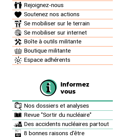
Rejoignez-nous
construction. Surtout, elle met en doute
Soutenez nos actions
l’opportunité de relancer un nouveau parc
nucléaire, appelant l’État à se demander si
Se mobiliser sur le terrain
d’autres options de production d’électricité ne
Se mobiliser sur internet
sont pas plus pertinentes et moins chères.
Boîte à outils militante
Boutique militante
Espace adhérents
Informez
vous
Nos dossiers et analyses
Revue "Sortir du nucléaire"
Des accidents nucléaires partout
8 bonnes raisons d’être