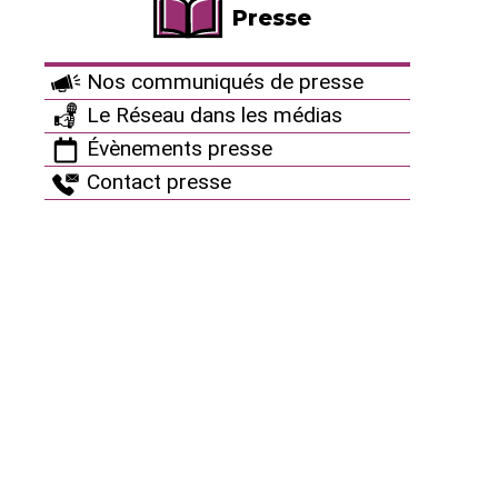
années plus tard, lancera le chantier de celui de
Presse
Flamanville.
Cette confiance aveugle les conduira à sous-
Nos communiqués de presse
estimer la durée et le coût de construction des
Le Réseau dans les médias
réacteurs. Il en découlera une forte pression pour
Évènements presse
tenir des délais contraints, au risque de bâcler les
Contact presse
choses... et prendre ainsi du retard. Censée durer 54
mois, la construction de l’EPR de Flamanville est
aujourd’hui estimée à 157 mois. Au lieu des 5 millions
d’heure de travail en ingénierie, il en faudra 22
millions.
Concernant l’EPR de Flamanville, la Cour des
Comptes relève également une conduite de projet
défaillante et une organisation inadaptée entre EDF,
Areva et leurs sous-traitants, et une absence de
prise en compte des très nombreuses alertes
concernant les difficultés rencontrées. EDF ne s’est
pas souciée de savoir si les compétences