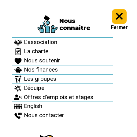
Nous
Informez vous >
Nos dossiers et analyses >
Réacteurs EPR : un
connaître
Fermer
fiasco monumental >
L’association
Réacteurs EPR : un
La charte
fiasco monumental
Nous soutenir
Nos finances
Les groupes
La Cour des
L’équipe
Offres d’emplois et stages
Comptes tacle
English
Nous contacter
l’EPR et