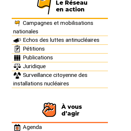
questionne la
Le Réseau
en action
construction de
Campagnes et mobilisations
nationales
nouveaux
Echos des luttes antinucléaires
Pétitions
réacteurs
Publications
Juridique
Publié le 23 juillet 2020
Surveillance citoyenne des
installations nucléaires
Le 9 juillet 2020, la Cour des Comptes a publié un
À vous
rapport extrêmement sévère sur la filière EPR.
d’agir
Elle revient sur la longue liste de problèmes
responsables des retards et surcoût du chantier
Agenda
de Flamanville et des autres réacteurs en