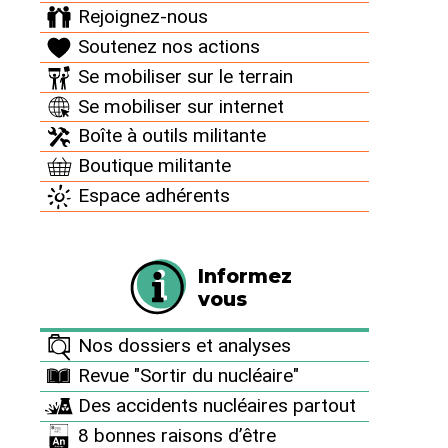
Rejoignez-nous
septembre, la signature du (…)
Soutenez nos actions
> Voir la source
Se mobiliser sur le terrain
Se mobiliser sur internet
PRÉCÉDENT
SUIVANT
Boîte à outils militante
Boutique militante
Espace adhérents
Archives
Campagnes
Informez
vous
12 décembre : journée d’action "Ni nucléaire, ni
effet de serre"
Nos dossiers et analyses
Actions Flash
Revue "Sortir du nucléaire"
En 2018, huit victoires juridiques à notre actif !
Des accidents nucléaires partout
Pages des groupes
8 bonnes raisons d’être