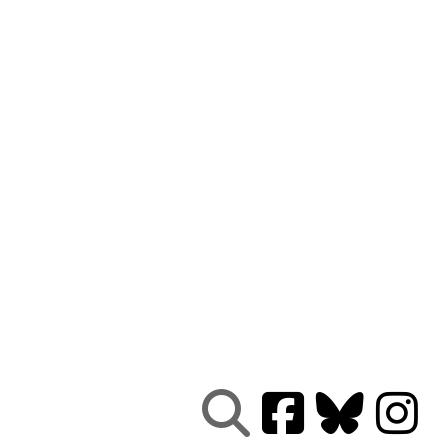
Nous connaître
|
Le Réseau en action
|
À vous d'agir
|
Informez vous
|
Presse
|
Abonnez-vous à notre newsletter :
Tous les mois un condensé de l'info de nos actions
contre le nucléaire
Je ne suis pas un robot
Je m'abonne
Réseau
Sortir du nucléaire
Parc Benoît - Bâtiment B
69 rue Gorge de Loup
CS 70457
69336 LYON CEDEX 09