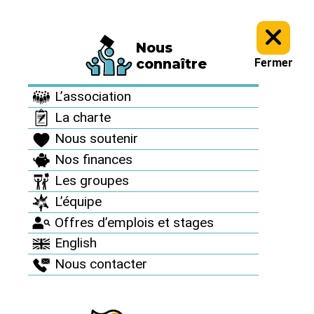
Nous
Archives >
Revue de presse >
connaître
Fermer
Revue de presse
L’association
La charte
Nous soutenir
Nos finances
Les groupes
L’équipe
Septembre 2017 /
Mondialisation CA
Offres d’emplois et stages
English
L’Otan rejette le
Nous contacter
désarmement