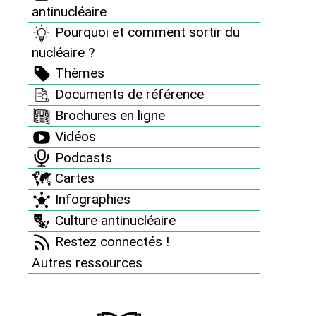
antinucléaire
Nucléaire et changement climatique : Stop aux
Pourquoi et comment sortir du
idées reçues !
nucléaire ?
Stockage des déchets : l’Europe passe la vitesse
Thèmes
supérieure
Documents de référence
Contamination de l’air par l’iode 131 en Europe
Brochures en ligne
Etudes sur le nucléaire
Vidéos
Energie Solaire : à l’aide !
Podcasts
Cartes
Santé et radioactivité : agissez contre l’omerta de
l’OMS !
Infographies
Culture antinucléaire
Depuis 2008 - autour du 26 avril : Chernobyl Day
Restez connectés !
Newsletter SCIN
Autres ressources
Thèmes