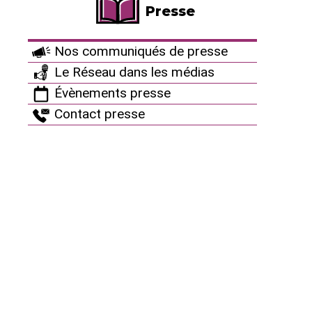
Presse
NUCLÉAIRE MILITAIRE
Nos communiqués de presse
Ça peut aussi vous
Le Réseau dans les médias
intéresser
Évènements presse
Contact presse
Agenda
24/07/2026