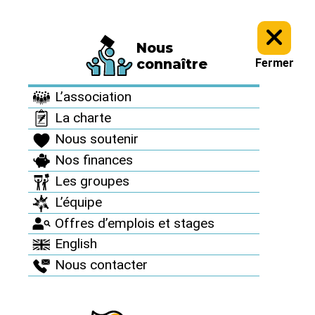
Nous
Informez vous >
Culture antinucléaire >
Archives : Des artistes
connaître
Fermer
avec nous >
L’association
Archives : Des artistes
La charte
avec nous
Nous soutenir
Nos finances
Les groupes
Jean-Bernard
L’équipe
Offres d’emplois et stages
Pouy
English
Nous contacter
Publié le 29 décembre 2010