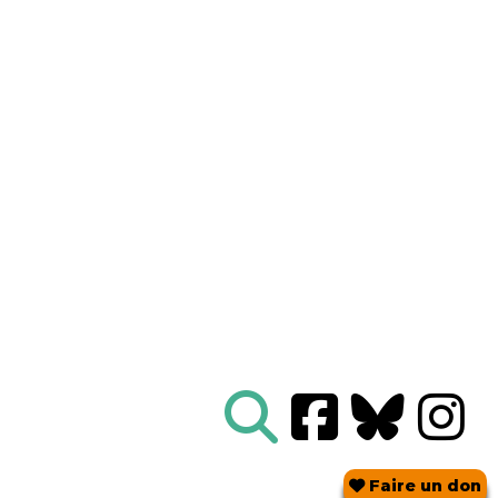
Nous connaître
|
Le Réseau en action
|
À vous d'agir
|
Informez vous
|
Presse
|
Abonnez-vous à notre newsletter :
Tous les mois un condensé de l'info de nos actions
contre le nucléaire
Je ne suis pas un robot
Je m'abonne
Réseau
Sortir du nucléaire
Parc Benoît - Bâtiment B
69 rue Gorge de Loup
CS 70457
69336 LYON CEDEX 09
04 78 28 29 22
Faire un don
Contact mail