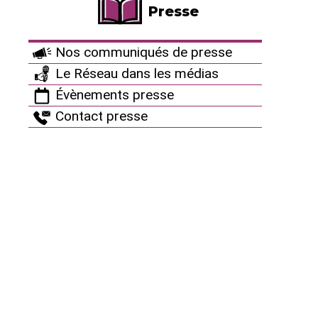
manières de produire.
Presse
C’est un sujet très lourd à porter. Les auteurs sont
contents d’allumer leur ordinateur "nucléaire" et ne
Nos communiqués de presse
savent pas comment aborder le sujet. Il semble
Le Réseau dans les médias
difficile de sortir du nucléaire, mais il reste important
Évènements presse
de parler d’un autre type de société. Et les auteurs
Contact presse
ont du mal car il faut alors adopter un discours un
peu utopiste.
Vous ne cessez de varier vos sujets avec
cependant deux constantes, être témoin de
votre temps et vous amuser. L’écriture doit-elle
rester un plaisir et une militance ?
À la fin des années 80 je passais pour le déconneur
de la bande, considéré comme quelqu’un à l’humour
noir. Le roman noir est une critique sociale, mais je ne
suis pas un enquêteur, un investigateur, je cherche à
travailler autrement, légèrement décalé. Surprendre