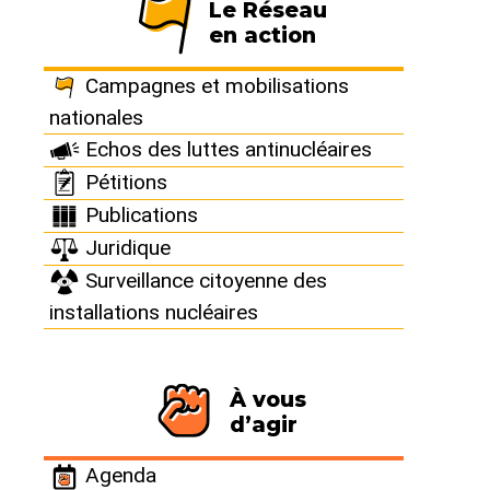
Le Réseau
en action
Campagnes et mobilisations
nationales
Echos des luttes antinucléaires
Construction de
Pétitions
Publications
nouveaux
Juridique
Surveillance citoyenne des
réacteurs EPR :
installations nucléaires
méprisant
À vous
l’environnement
d’agir
et les
Agenda