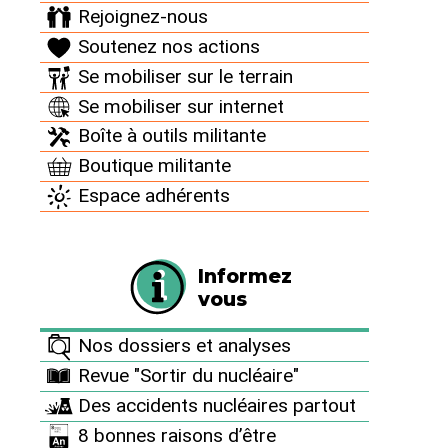
Rejoignez-nous
générations
Soutenez nos actions
Se mobiliser sur le terrain
futures, le
Se mobiliser sur internet
Boîte à outils militante
gouvernement
Boutique militante
poursuit sa
Espace adhérents
fuite en avant
Informez
vous
éhontée
Nos dossiers et analyses
Alors que l’EPR de Flamanville pose
Revue "Sortir du nucléaire"
toujours des problèmes irrésolus, le
Des accidents nucléaires partout
gouvernement a pourtant l’intention de
8 bonnes raisons d’être