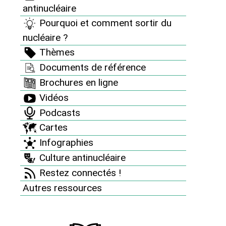
Documents de référence
antinucléaire
Pourquoi et comment sortir du
Brochures en ligne
nucléaire ?
Vidéos
Thèmes
Podcasts
Documents de référence
Cartes
Brochures en ligne
Vidéos
Infographies
Podcasts
Culture antinucléaire
Cartes
La playlist antinucléaire
Infographies
Archives : Des artistes avec nous
Culture antinucléaire
Restez connectés !
Restez connectés !
Autres ressources
Autres ressources