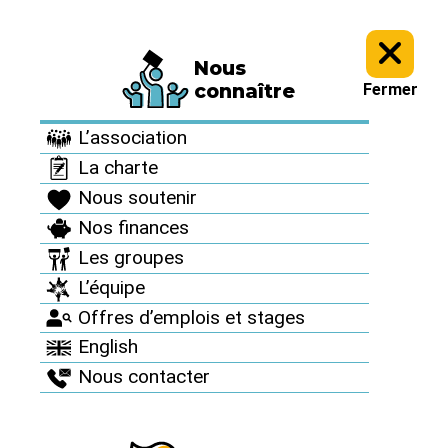
Nous
Informez vous >
Culture antinucléaire >
Archives : Des artistes
connaître
Fermer
avec nous >
L’association
Archives : Des artistes
La charte
avec nous
Nous soutenir
Nos finances
Les groupes
Paul Mayeur
L’équipe
Offres d’emplois et stages
English
Publié le 30 juin 2011
Nous contacter