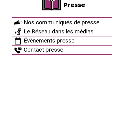
Ça peut aussi vous
Presse
intéresser
Nos communiqués de presse
Le Réseau dans les médias
Évènements presse
Contact presse
L’HÉCATOMBE INVISIBLE :
20/07/2026
CE QUE L’INDUSTRIE
NUCLÉAIRE CACHE SOUS LA
SURFACE.