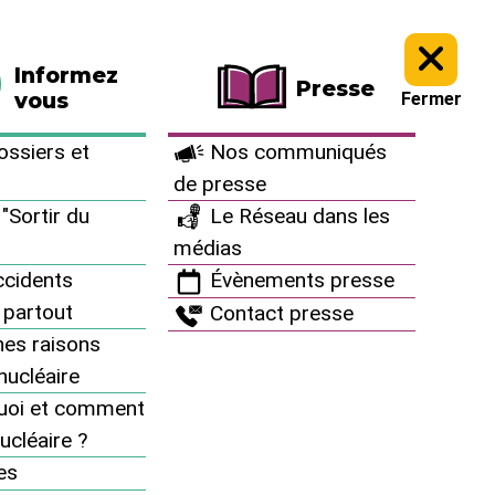
La boutique
Faire un don
Informez
Presse
vous
Fermer
 : interpellons les candidat-e-s ! >
Les 10 candidats les plus radio-actifs
ssiers et
Nos communiqués
de presse
"Sortir du
Le Réseau dans les
médias
cidents
Évènements presse
 partout
Contact presse
es raisons
inucléaire
uoi et comment
ucléaire ?
es