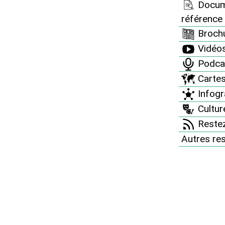
Docum
référence
ation les plus radio-actifs. Beaucoup d’autres
Brochu
ésents dans notre sélection sont des modèles du
Vidéo
strie nucléaire, leurs prises de position ou leurs
Podca
r leur soutien sans faille à la filière nucléaire.
Carte
Infogr
Culture
n AUBERT
Restez
blicains
Autres re
Les Républicains dans la 5ème circonscription du Vaucluse