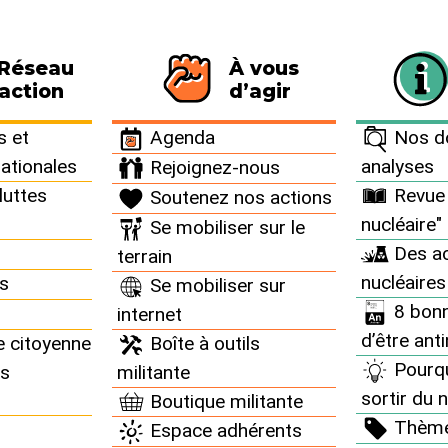
 Réseau
À vous
116 personnes signataires de la charte
action
d’agir
rchives campagnes >
Campagnes et mobilisations 2017 >
Législatives 2017
 et
Agenda
Nos do
nationales
analyses
Rejoignez-nous
luttes
Revue 
Soutenez nos actions
es campagnes
nucléaire"
Se mobiliser sur le
Des ac
terrain
e Réseau "Sortir du nucléaire" a été à l’initiative des
nucléaires
ns
Se mobiliser sur
campagnes.
8 bonn
internet
d’être ant
e citoyenne
Boîte à outils
Pourq
ns
militante
sortir du n
Boutique militante
lus radio-actifs
Thèm
Espace adhérents