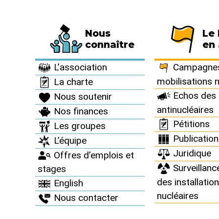
Nous
Le
Fédération de 794 associations et de 63 
connaître
en 
Le Réseau en action >
Campagnes et mobilisations nationales >
A
L’association
Campagnes
>
mobilisations 
La charte
Echos des 
Nous soutenir
Archiv
antinucléaires
Nos finances
Pétitions
Les groupes
Depuis 1998, l
Publicatio
L’équipe
nombreuses 
Juridique
Offres d’emplois et
Surveillanc
stages
des installatio
English
nucléaires
Nous contacter
Les 10 candidats les p