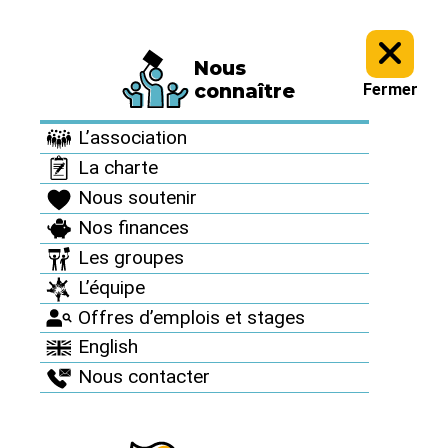
Nous
Informez vous >
Revue "Sortir du nucléaire" >
Sortir du nucléaire
connaître
Fermer
n°75 >
L’association
Sortir du nucléaire
La charte
n°75
Nous soutenir
Nos finances
Automne 2017
Les groupes
L’équipe
Offres d’emplois et stages
English
Nous contacter