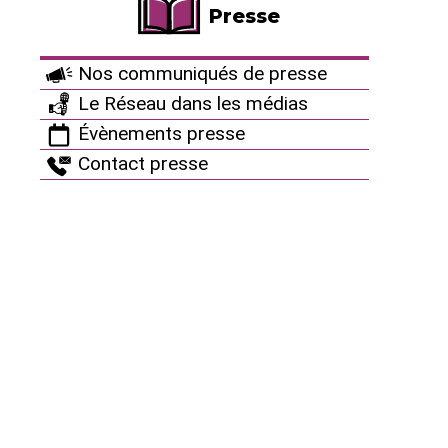
alternant slogans et discussions entre ami.e.s sur le
Presse
parcours, dans les ruelles sinuant entre les murets
de pierres traditionnels.
Nos communiqués de presse
Le Réseau dans les médias
Évènements presse
Contact presse
"On ne savait pas ce qu’était une manifestation quand nous, les
femmes de l’île, avons fait la première. Mais on avait la volonté d’agir.
Et c’est bien cela le plus important."
© Fabrice Dimier
Les femmes représentent la majorité des membres