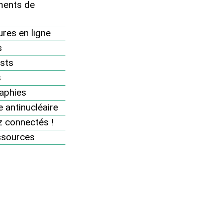
Agenda
ents de
Rejoignez-nous
res en ligne
Soutenez nos actions
s
Se mobiliser sur le terrain
sts
Se mobiliser sur internet
s
aphies
Boîte à outils militante
 antinucléaire
Boutique militante
 connectés !
Espace adhérents
ssources
Ajoutez votre événement
antinucléaire à l’agenda