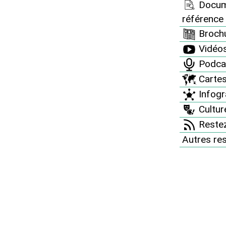
Docum
ouvelle "Place de la
référence
Brochu
léaire""
Vidéo
Podca
Carte
-Est
Infogr
Culture
Restez
Autres re
 la République à strasbourg (67000)