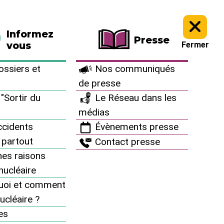
La boutique
Faire un don
Informez
Presse
vous
Fermer
ssiers et
Nos communiqués
de presse
"Sortir du
Le Réseau dans les
médias
cidents
Évènements presse
 partout
Contact presse
es raisons
inucléaire
uoi et comment
ucléaire ?
À vous d’agir
es