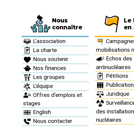
Nous
Le
Fédération de 794 associations et de 63 
connaître
en 
À vous d’agir >
Agenda >
L’association
Campagnes
mobilisations 
La charte
Echos des 
Nous soutenir
antinucléaires
Nos finances
Agenda
Pétitions
Les groupes
Publicatio
L’équipe
Juridique
Offres d’emplois et
Surveillanc
stages
des installatio
English
nucléaires
Nous contacter
2023
ACTIONS NATIONALES
22
oct