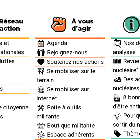
 Réseau
À vous
116 personnes signataires de la charte
action
d’agir
 et
Agenda
Nos do
nationales
analyses
Rejoignez-nous
luttes
Revue 
Soutenez nos actions
nucléaire"
Se mobiliser sur le
Des ac
terrain
nucléaires
ns
Se mobiliser sur
8 bonn
internet
d’être ant
e citoyenne
Boîte à outils
Pourq
ns
militante
sortir du n
Boutique militante
Thèm
Espace adhérents