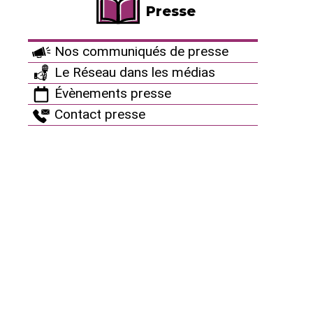
l’élimination de l’iode radioactif et de limiter le
Presse
dégagement d’hydrogène, un gaz hautement
explosif.
Nos communiqués de presse
Ce circuit d’aspersion de l’enceinte avec de la soude
Le Réseau dans les médias
doit être toujours fonctionnel, et ne doit pas rester
Évènements presse
plus de 24h en panne. Sauf que la panne - générée
Contact presse
par une erreur lors d’une intervention sur une vanne
du circuit au printemps 2021 durant la visite
décennale, n’a pas été repérée par EDF. Le circuit a
même été requalifié suite à cette intervention, c’est
à dire testé, vérifié et considéré comme apte à
remplir ses fonctions, et ce alors même que la
vanne qui venait d’être changée s’est fermée au lieu
de s’ouvrir.
Les visites décennales, ces grands
programmes de vérifications, de remises en
conformité des équipements et de modifications
des systèmes qui ont lieu tous les 10 ans, sont
pourtant présentées par l’industriel comme