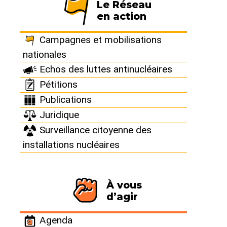
Le Réseau
en action
France : Bugey :
Campagnes et mobilisations
Erreur lors de la
nationales
Echos des luttes antinucléaires
visite décennale
Pétitions
Publications
du réacteur 4
Juridique
Surveillance citoyenne des
installations nucléaires
EDF découvre qu’un circuit était
hors service depuis 5 mois :
manque de surveillance et de
formation des intervenants
À vous
d’agir
Agenda