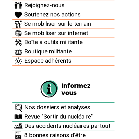
Rejoignez-nous
Soutenez nos actions
16 novembre 2021
Se mobiliser sur le terrain
Se mobiliser sur internet
Alors que le
Boîte à outils militante
temps de
Boutique militante
panne
maximum
Espace adhérents
autorisé est
de 24h, EDF a
découvert
Informez
que le circuit
vous
d’injection de
soude en cas
Nos dossiers et analyses
d’accident
Revue "Sortir du nucléaire"
dans le réacteur 4 du Bugey (Rhône-Alpes) était
Des accidents nucléaires partout
inopérant depuis 5 mois. Une erreur de montage
a été faite lors de la visite décennale et n’a pas
8 bonnes raisons d’être