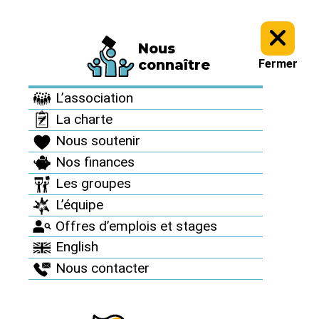
Nous
Informez vous >
Des accidents nucléaires partout >
connaître
Fermer
Des accidents
L’association
nucléaires partout
La charte
Nous soutenir
Nos finances
Les groupes
L’équipe
Offres d’emplois et stages
English
Nous contacter