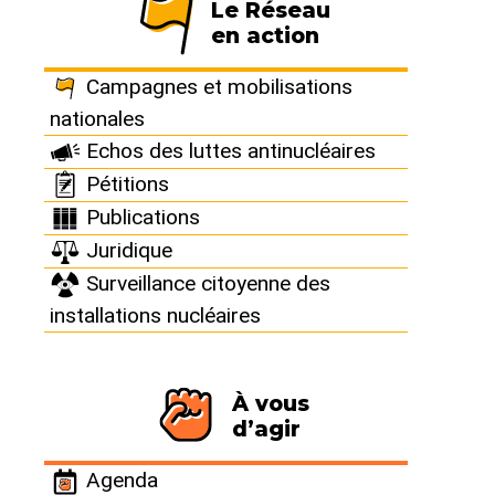
Le Réseau
en action
France : Anomalie
Campagnes et mobilisations
générique : Les
nationales
Echos des luttes antinucléaires
systèmes de
Pétitions
Publications
surveillance et de
Juridique
Surveillance citoyenne des
contrôle de 31
installations nucléaires
réacteurs à
À vous
remettre en
d’agir
conformité
Agenda