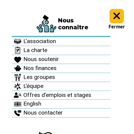
Nous
Informez vous >
Des accidents nucléaires partout >
connaître
Fermer
Des accidents
L’association
nucléaires partout
La charte
Nous soutenir
Nos finances
Les groupes
L’équipe
Offres d’emplois et stages
English
Nous contacter