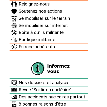
Rejoignez-nous
Soutenez nos actions
Se mobiliser sur le terrain
Se mobiliser sur internet
20 février 2020
Boîte à outils militante
Boutique militante
Tous les
Espace adhérents
réacteurs
nucléaires de
Blayais,
Informez
Chinon,
vous
Cruas-
Meysse,
Nos dossiers et analyses
Dampierre-
Revue "Sortir du nucléaire"
en-Burly,
Des accidents nucléaires partout
Gravelines,
Saint-
8 bonnes raisons d’être