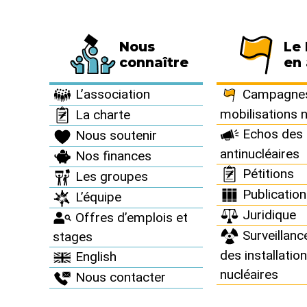
Nous
Le
Fédération de 794 associations et de 63 
connaître
en 
À vous d’agir >
Espace adhérents >
Assemblées Générales et Con
L’association
Campagnes
mobilisations 
La charte
Echos des 
Nous soutenir
antinucléaires
Nos finances
AG 2021
Pétitions
Les groupes
Publicatio
L’équipe
Juridique
Offres d’emplois et
Surveillanc
stages
des installatio
English
nucléaires
Nous contacter
Documents post AG