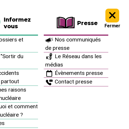
La boutique
Faire un don
Informez
Presse
vous
Fermer
ssiers et
Nos communiqués
de presse
"Sortir du
Le Réseau dans les
médias
cidents
Évènements presse
 partout
Contact presse
es raisons
inucléaire
uoi et comment
ucléaire ?
MENU
es
AG 2026