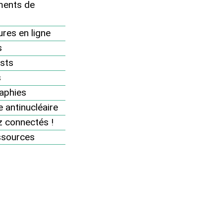
ents de
Congrès et AG 2025
AG 2024
res en ligne
s
AG 2023
sts
Congrès et AG 2022
s
AG 2021
aphies
Documents post AG et
 antinucléaire
communication du CA
 connectés !
Formulaire d’inscription à
l’assemblée générale en ligne 2021
ssources
Documents préparatoires
AG 2020
Congrès et AG 2019
AG et AGE 2018