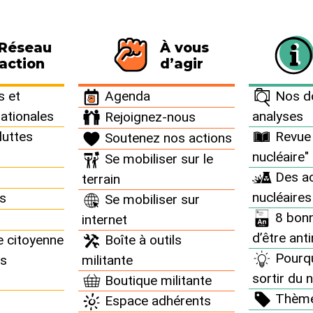
 Réseau
À vous
116 personnes signataires de la charte
action
d’agir
grès >
AG 2021 >
 et
Agenda
Nos do
nationales
analyses
Rejoignez-nous
luttes
Revue 
Soutenez nos actions
nucléaire"
Se mobiliser sur le
Des ac
terrain
nucléaires
ns
Se mobiliser sur
8 bonn
internet
d’être ant
e citoyenne
Boîte à outils
Pourq
ns
militante
sortir du n
Boutique militante
 et communication du
Thèm
Espace adhérents