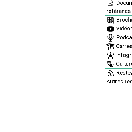
Docum
référence
Brochu
Vidéo
Podca
Carte
Infogr
à cette assemblée générale 2021, vous pouvez
Culture
ents de compte-rendus des échanges et des
Restez
Autres re