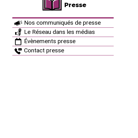
Presse
Santé et radioactivité : agissez contre l’omerta de
l’OMS !
Nos communiqués de presse
Depuis 2008 - autour du 26 avril : Chernobyl Day
Le Réseau dans les médias
Évènements presse
Newsletter SCIN
Contact presse
Thèmes
LOBBY NUCLÉAIRE
Ça peut aussi vous
intéresser