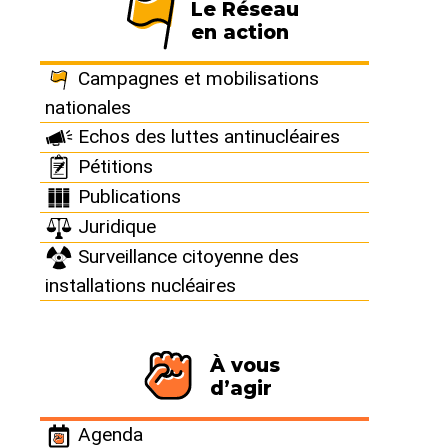
officiel ! 32
Le Réseau
en action
générateurs
Campagnes et mobilisations
nationales
vapeurs d’EDF ont
Echos des luttes antinucléaires
été commandés à
Pétitions
Publications
Areva
Juridique
Surveillance citoyenne des
installations nucléaires
AREVA2 (600 x 402).jpg
À vous
Le Conseil d’administration d’EDF a approuvé la
d’agir
commande de 44 générateurs de vapeur destinés
aux centrales nucléaires de
Agenda