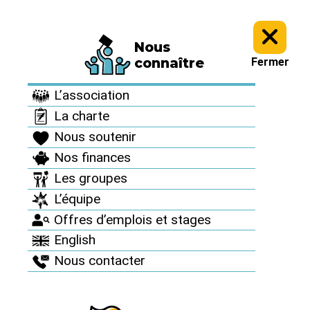
Nous
Archives >
Revue de presse >
connaître
Fermer
Revue de presse
L’association
La charte
Nous soutenir
Nos finances
Les groupes
L’équipe
Septembre 2011 / Infos Châlon
Offres d’emplois et stages
CHALON - SAINT
English
Nous contacter
MARCEL : C’est