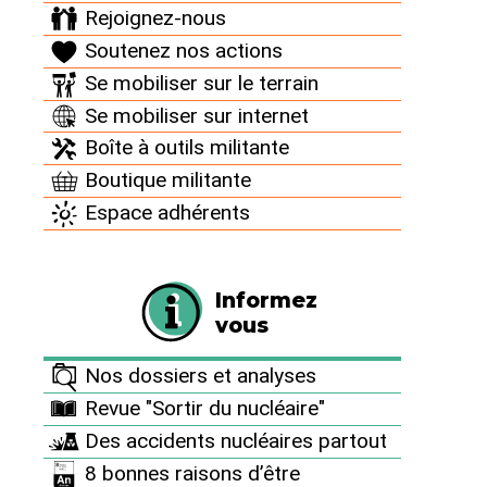
Rejoignez-nous
1 300 MW. Areva et Westinghouse se voient
Soutenez nos actions
attribuer respectivement la fourniture de 32 et de
12 générateurs pour un montant total de plus de 1,5
Se mobiliser sur le terrain
milliard €. Les sites industriels hautement qualifiés,
Se mobiliser sur internet
en particulier ceux de la région Bourgogne, seront
Boîte à outils militante
ainsi fortement mobilisés dans les années à venir par
Boutique militante
EDF.
Espace adhérents
AREVA2 (600 x 402).jpg
Photo (…)
Informez
> Voir la source
vous
Nos dossiers et analyses
PRÉCÉDENT
SUIVANT
Revue "Sortir du nucléaire"
Des accidents nucléaires partout
8 bonnes raisons d’être
Archives