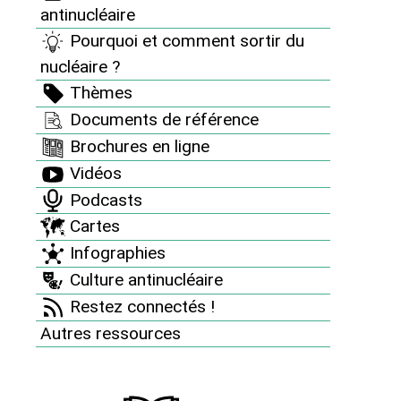
antinucléaire
Campagnes
Pourquoi et comment sortir du
nucléaire ?
12 décembre : journée d’action "Ni nucléaire, ni
effet de serre"
Thèmes
Documents de référence
Actions Flash
Brochures en ligne
En 2018, huit victoires juridiques à notre actif !
Vidéos
Pages des groupes
Podcasts
Nucléaire et changement climatique : Stop aux
Cartes
idées reçues !
Infographies
Stockage des déchets : l’Europe passe la vitesse
Culture antinucléaire
supérieure
Restez connectés !
Contamination de l’air par l’iode 131 en Europe
Autres ressources
Etudes sur le nucléaire
Energie Solaire : à l’aide !