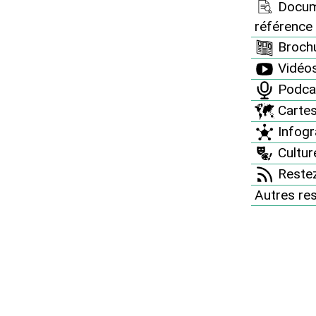
Docum
référence
boute les opposants
Brochu
Vidéo
ontestaient leur
Podca
Carte
Infogr
Culture
Restez
Autres re
en position pour déloger des manifestants anti-
ouissements de déchets radioactifs. (PHOTO : DR)
c a débouté vendredi les opposants au projet
re (Meuse), délogés du bois qu'ils occupaient et
d'expulsion prise à leur encontre.