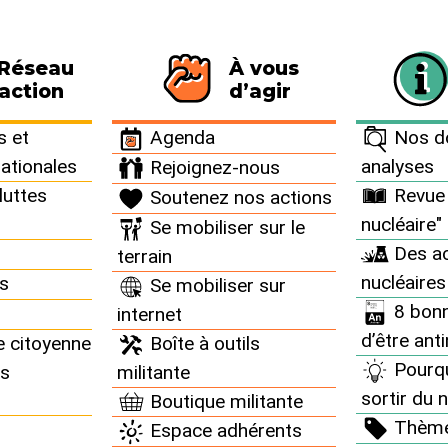
 Réseau
À vous
116 personnes signataires de la charte
action
d’agir
 et
Agenda
Nos do
nationales
analyses
Rejoignez-nous
luttes
Revue 
Soutenez nos actions
nucléaire"
Se mobiliser sur le
presse
Des ac
terrain
nucléaires
ns
Se mobiliser sur
8 bonn
internet
d’être ant
e citoyenne
Boîte à outils
Pourq
ns
militante
sortir du n
Boutique militante
Thèm
Espace adhérents