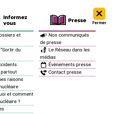
La boutique
Faire un don
Informez
Presse
vous
Fermer
ssiers et
Nos communiqués
de presse
"Sortir du
Le Réseau dans les
médias
cidents
Évènements presse
 partout
Contact presse
es raisons
inucléaire
uoi et comment
Archives
ucléaire ?
es
Campagnes