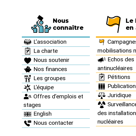
Nous
Le
Fédération de 794 associations et de 63 
connaître
en 
Archives >
Revue de presse >
L’association
Campagnes
mobilisations 
La charte
Echos des 
Nous soutenir
antinucléaires
Nos finances
Revue de 
Pétitions
Les groupes
Publicatio
L’équipe
Juridique
Offres d’emplois et
Surveillanc
stages
des installatio
English
nucléaires
Nous contacter
Juillet 2016 / Loractu