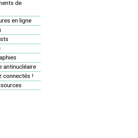
ents de
12 décembre : journée d’action "Ni
nucléaire, ni effet de serre"
res en ligne
Actions Flash
s
En 2018, huit victoires juridiques à
sts
notre actif !
s
aphies
Pages des groupes
 antinucléaire
Nucléaire et changement climatique :
 connectés !
Stop aux idées reçues !
ssources
Stockage des déchets : l’Europe passe
la vitesse supérieure
Contamination de l’air par l’iode 131 en
Europe
Etudes sur le nucléaire
Energie Solaire : à l’aide !