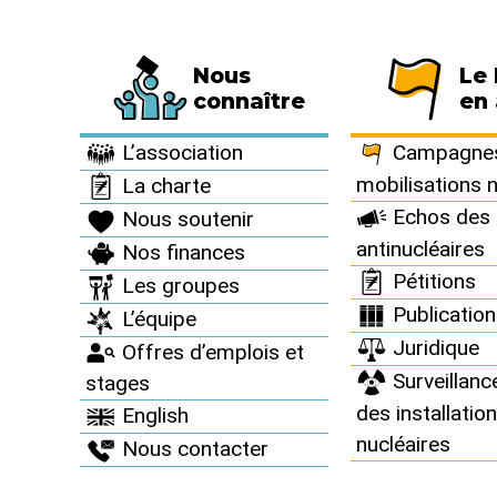
Nous
Le
Fédération de 794 associations et de 63 
connaître
en 
Informez vous >
Pourquoi et comment sortir du nucléaire ? >
L’association
Campagnes
mobilisations 
La charte
Echos des 
Nous soutenir
antinucléaires
Nos finances
Pourquoi 
Pétitions
Les groupes
Publicatio
L’équipe
Juridique
Offres d’emplois et
Surveillanc
stages
des installatio
English
nucléaires
Nous contacter
Brochure "Changeons