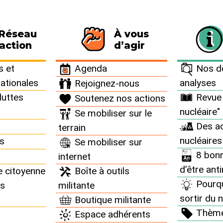
 Réseau
À vous
116 personnes signataires de la charte
action
d’agir
 et
Agenda
Nos do
nationales
analyses
Rejoignez-nous
luttes
Revue 
Soutenez nos actions
nucléaire"
Se mobiliser sur le
et comment sortir du n
Des ac
terrain
nucléaires
ns
Se mobiliser sur
8 bonn
internet
d’être ant
e citoyenne
Boîte à outils
Pourq
ns
militante
sortir du n
Boutique militante
 d’ère, sortons du
Thèm
Espace adhérents