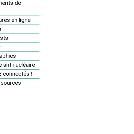
Nos dossiers et analyses
ents de
Revue "Sortir du nucléaire"
res en ligne
Des accidents nucléaires partout
s
8 bonnes raisons d’être antinucléaire
sts
Pourquoi et comment sortir du
s
nucléaire ?
aphies
Infographie : une France sans
 antinucléaire
nucléaire, ça marche !
 connectés !
Vidéo : les solutions pour sortir du
nucléaire
ssources
Brochure "Changeons d’ère,
sortons du nucléaire !"
Livre "Sortir du nucléaire, c’est
possible !"
Les scénarios de sortie du nucléaire
Thème : Sortie du nucléaire