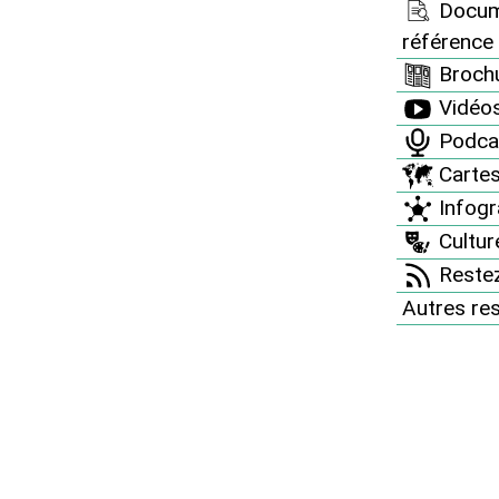
Docum
référence
Brochu
Vidéo
Podca
Carte
Infogr
faire progresser nos idées, nous publions la
Culture
aire !" qui présente de manière simple le risque
Restez
s vous invitons à la diffuser autour de vous.
Autres re
format pdf