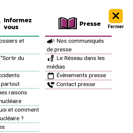
La boutique
Faire un don
Informez
Presse
vous
Fermer
ssiers et
Nos communiqués
de presse
"Sortir du
Le Réseau dans les
médias
ucléaire ?
cidents
Évènements presse
 partout
Contact presse
es raisons
inucléaire
uoi et comment
ucléaire ?
Informez vous
es