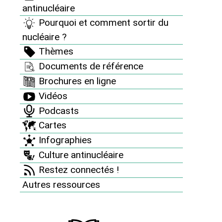
antinucléaire
Nucléaire et changement climatique : Stop aux
Pourquoi et comment sortir du
idées reçues !
nucléaire ?
Stockage des déchets : l’Europe passe la vitesse
Thèmes
supérieure
Documents de référence
Contamination de l’air par l’iode 131 en Europe
Brochures en ligne
Etudes sur le nucléaire
Vidéos
Energie Solaire : à l’aide !
Podcasts
Cartes
Santé et radioactivité : agissez contre l’omerta de
l’OMS !
Infographies
Culture antinucléaire
Depuis 2008 - autour du 26 avril : Chernobyl Day
Restez connectés !
Newsletter SCIN
Autres ressources
Thèmes