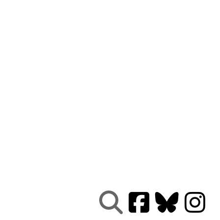
Nous connaître
|
Le Réseau en action
|
À vous d'agir
|
Informez vous
|
Presse
|
Abonnez-vous à notre newsletter :
Tous les mois un condensé de l'info de nos actions
contre le nucléaire
Je ne suis pas un robot
Je m'abonne
Réseau
Sortir du nucléaire
Parc Benoît - Bâtiment B
69 rue Gorge de Loup
CS 70457
69336 LYON CEDEX 09