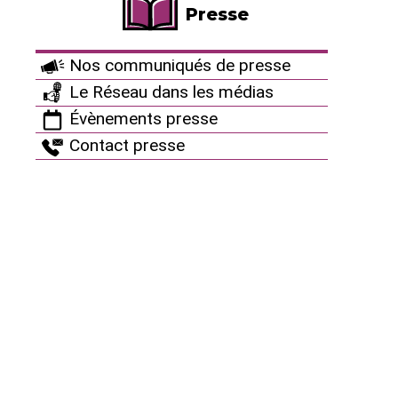
Presse
LUTTES ET ACTIONS
CRUAS
Nos communiqués de presse
Ça peut aussi vous
Le Réseau dans les médias
intéresser
Évènements presse
Contact presse
L’HÉCATOMBE INVISIBLE :
20/07/2026
CE QUE L’INDUSTRIE