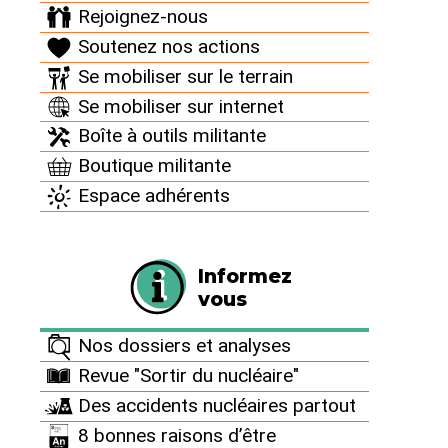
Rejoignez-nous
Greenpeace se sont introduits sur le site de la (…)
Soutenez nos actions
> Voir la source
Se mobiliser sur le terrain
Se mobiliser sur internet
PRÉCÉDENT
SUIVANT
Boîte à outils militante
Boutique militante
Espace adhérents
Archives
Campagnes
Informez
12 décembre : journée d’action "Ni nucléaire, ni
vous
effet de serre"
Nos dossiers et analyses
Actions Flash
Revue "Sortir du nucléaire"
En 2018, huit victoires juridiques à notre actif !
Des accidents nucléaires partout
Pages des groupes
8 bonnes raisons d’être