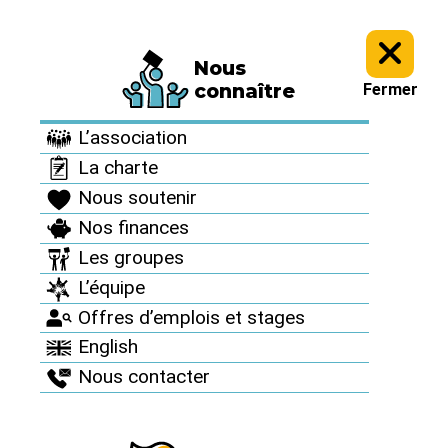
Nous
Archives >
Revue de presse >
connaître
Fermer
Revue de presse
L’association
La charte
Nous soutenir
Nos finances
Les groupes
L’équipe
Novembre 2017 / Sciences et
Avenir
Offres d’emplois et stages
English
6H20, Greenpeace
Nous contacter
s’introduit dans la