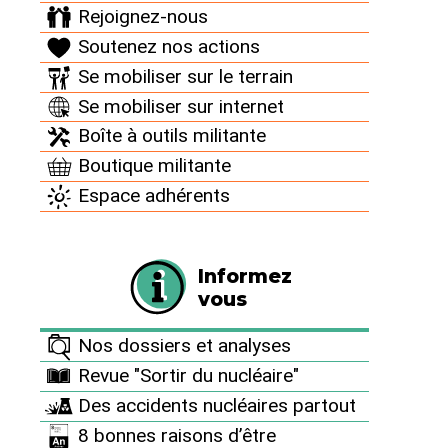
Rejoignez-nous
le mardi 27 juillet 2010.
Soutenez nos actions
Se mobiliser sur le terrain
Se mobiliser sur internet
Boîte à outils militante
Boutique militante
Espace adhérents
Informez
vous
The Roussely Report : saving
the French nuclear industry with
Nos dossiers et analyses
outrageous measures
Revue "Sortir du nucléaire"
The outline of the Roussely report presented to the
Des accidents nucléaires partout
French President last May and classified “Secret
Defence” was made public by the Elysée Palace on
8 bonnes raisons d’être