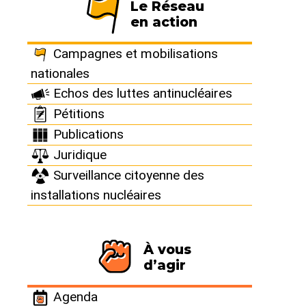
mots couverts à sacrifier la sûreté aux impératifs
Le Réseau
économiques.
en action
Campagnes et mobilisations
nationales
Echos des luttes antinucléaires
Pétitions
Publications
Juridique
Surveillance citoyenne des
installations nucléaires
Rapport Roussely : sauver le
nucléaire français à coup de
À vous
mesures scandaleuses
d’agir
Les grandes lignes du rapport Roussely, remis au
Président de la République en mai dernier et classé
Agenda
secret défense, ont été rendues publiques par l’Elysée,