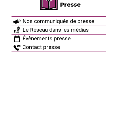
Presse
Nos communiqués de presse
Le Réseau dans les médias
Évènements presse
Contact presse
Nucléaire français : ça sent le
Roussely...
Communiqué de presse du 30/07/2010
MENU
Nous connaître