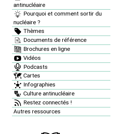
Tuesday 27 July 2010.
antinucléaire
Pourquoi et comment sortir du
nucléaire ?
Thèmes
Documents de référence
Brochures en ligne
Vidéos
Podcasts
Cartes
Infographies
Rapport Roussely : la déroute du
Culture antinucléaire
nucléaire français classée secret
défense !
Restez connectés !
Autres ressources
Communiqué de presse du 21/05/2010