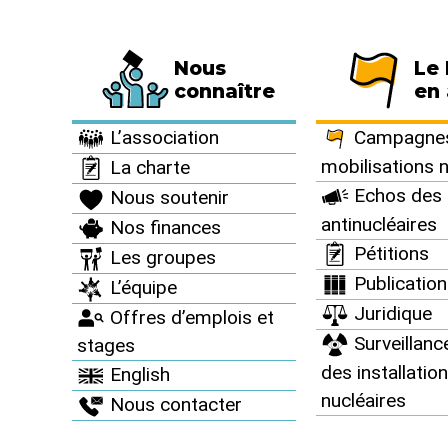
Nous
Le
Fédération de 794 associations et de 63 
connaître
en 
Presse >
Nos communiqués de presse >
L’association
Campagnes
mobilisations 
La charte
Echos des 
Nous soutenir
antinucléaires
Nos finances
Nos comm
Pétitions
Les groupes
Publicatio
L’équipe
Juridique
Offres d’emplois et
Surveillanc
stages
des installatio
English
nucléaires
Nous contacter
Le Réseau “Sortir du nucléa