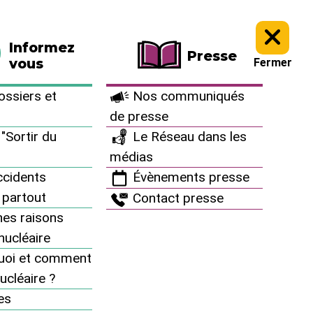
La boutique
Faire un don
Informez
Presse
vous
Fermer
ssiers et
Nos communiqués
de presse
"Sortir du
Le Réseau dans les
médias
cidents
Évènements presse
 partout
Contact presse
es raisons
inucléaire
uoi et comment
ucléaire ?
es
Presse