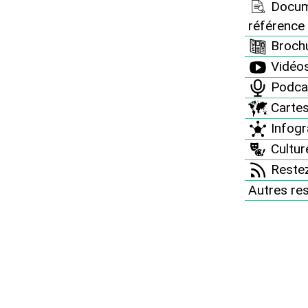
e et 1er décembre
Docum
um aux déchets
référence
Brochu
ns la prolongation du
Vidéo
Podca
Carte
Infogr
Culture
longer la durée de fonctionnement des
Restez
séquence non seulement d’augmenter le risque
Autres re
e prolonger tous les risques et pollutions liés
trie nucléaire, des mines d’uranium à la
 dire non à cette prolongation des risques et
olluante et non maitrisée, le Réseau “Sortir du
ut en France le week-end des 30 novembre et