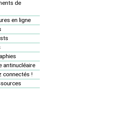
ents de
Nos communiqués de presse
res en ligne
Le Réseau dans les médias
s
Contact presse
sts
s
Pour toute sollicitation médiatique, merci de
aphies
contacter nous contacter au 06 64 66 01 23 ou via
 antinucléaire
notre formulaire de contact
 connectés !
ssources