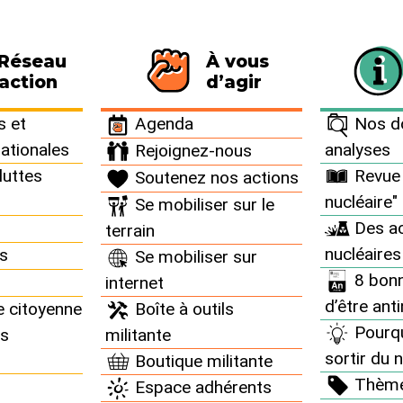
 Réseau
À vous
116 personnes signataires de la charte
action
d’agir
 et
Agenda
Nos do
nationales
analyses
Rejoignez-nous
luttes
Revue 
Soutenez nos actions
nucléaire"
Se mobiliser sur le
uniqués de presse
Des ac
terrain
nucléaires
ns
Se mobiliser sur
8 bonn
internet
d’être ant
e citoyenne
Boîte à outils
Pourq
ns
militante
sortir du n
Boutique militante
ire“ organise un week-end de
Thèm
Espace adhérents