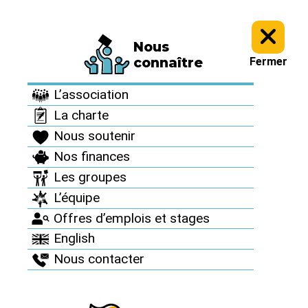
Nous
Informez vous >
Culture antinucléaire >
Archives : Des artistes
connaître
Fermer
avec nous >
L’association
Archives : Des artistes
La charte
avec nous
Nous soutenir
Nos finances
Les groupes
Vinsz
L’équipe
Offres d’emplois et stages
English
Publié le 6 juillet 2011
Nous contacter