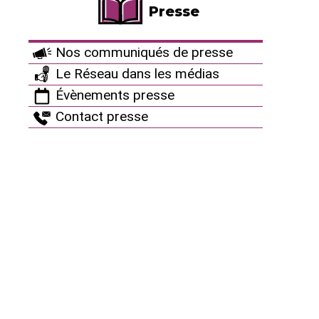
Presse
Documents de référence
Brochures en ligne
Nos communiqués de presse
Vidéos
Le Réseau dans les médias
Évènements presse
Podcasts
Contact presse
Cartes
Infographies
Culture antinucléaire
La playlist antinucléaire
Archives : Des artistes avec nous
Restez connectés !
Autres ressources