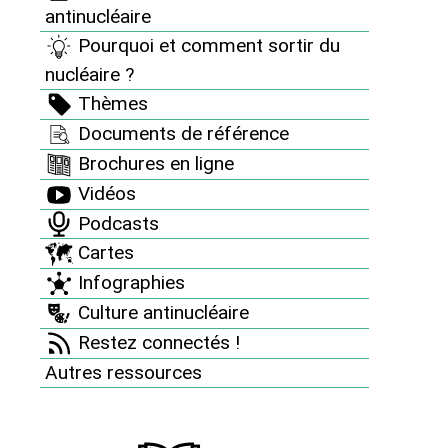
renouvelables.
antinucléaire
Pourquoi et comment sortir du
Faire un don
nucléaire ?
Thèmes
Documents de référence
Brochures en ligne
Vidéos
Informez vous
Podcasts
Cartes
Nos dossiers et analyses
Infographies
Revue "Sortir du nucléaire"
Culture antinucléaire
Des accidents nucléaires partout
Restez connectés !
8 bonnes raisons d’être antinucléaire
Autres ressources
Pourquoi et comment sortir du nucléaire ?
Thèmes