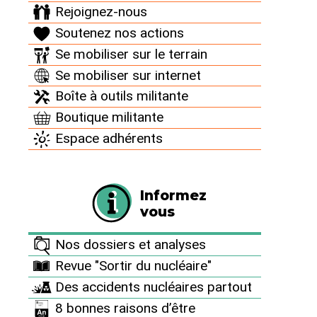
machine à coudre sur une table de dissection."
Rejoignez-nous
(Lautréamont)
Soutenez nos actions
Se mobiliser sur le terrain
Se mobiliser sur internet
Boîte à outils militante
Le saviez-vous ?
Boutique militante
Le Réseau "Sortir du nucléaire" est un véritable
Espace adhérents
contre-pouvoir citoyen. Totalement indépendants
de l’État,
nous dépendons exclusivement du
soutien de nos donateur⋅ices
. C’est grâce à votre
Informez
soutien financier que nous pouvons nous permettre
vous
de tout mettre en œuvre pour offrir aux générations
futures l’espoir d’un avenir sans risques nucléaires.
Nos dossiers et analyses
Aidez-nous à obtenir cet objectif et à nous
Revue "Sortir du nucléaire"
permettre de continuer la lutte au quotidien contre
Des accidents nucléaires partout
cette énergie mortifère et pour promouvoir la
sobriété énergétique et les alternatives
8 bonnes raisons d’être