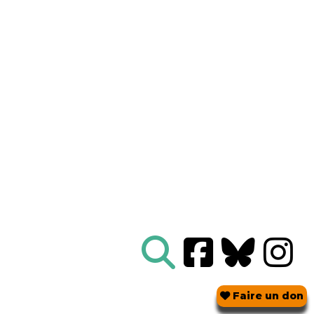
Nous connaître
|
Le Réseau en action
|
À vous d'agir
|
Informez vous
|
Presse
|
Abonnez-vous à notre newsletter :
Tous les mois un condensé de l'info de nos actions
contre le nucléaire
Je ne suis pas un robot
Je m'abonne
Réseau
Sortir du nucléaire
Parc Benoît - Bâtiment B
69 rue Gorge de Loup
CS 70457
69336 LYON CEDEX 09
04 78 28 29 22
Faire un don
Contact mail