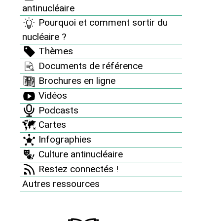
Golfech-VSDNG, Les
antinucléaire
Amis de la Terre Midi-
Pourquoi et comment sortir du
nucléaire ?
Pyrénées, France
Thèmes
Nature Environnement
Documents de référence
82, SEPANLOG, France
Brochures en ligne
Vidéos
Nature Environnement
Podcasts
Midi-Pyrénées,
Cartes
Association Française
Infographies
des Malades de la
Culture antinucléaire
Restez connectés !
Thyroïde
Autres ressources
Le 19 octobre 2016, suite à une
succession de dysfonctionnements, la