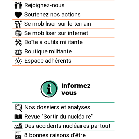
Rejoignez-nous
Golfech : les
Soutenez nos actions
Se mobiliser sur le terrain
fautes d’EDF
Se mobiliser sur internet
Boîte à outils militante
enfin
Boutique militante
reconnues par
Espace adhérents
la justice
Informez
vous
Communiqué de presse
du Réseau "Sortir du
Nos dossiers et analyses
Revue "Sortir du nucléaire"
nucléaire" et des
Des accidents nucléaires partout
associations Stop
8 bonnes raisons d’être