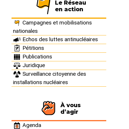
Le Réseau
en action
Campagnes et mobilisations
nationales
Echos des luttes antinucléaires
VICTOIRE !
Pétitions
Publications
Important rejet
Juridique
Surveillance citoyenne des
de gaz
installations nucléaires
radioactif à la
À vous
centrale
d’agir
nucléaire de
Agenda