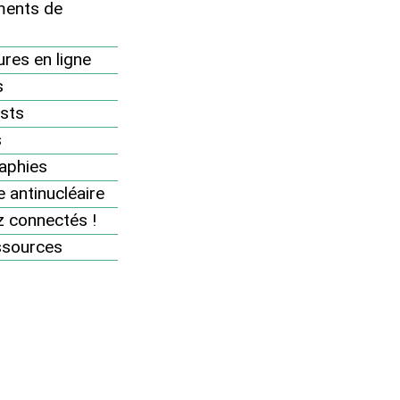
ents de
12 décembre : journée d’action "Ni
nucléaire, ni effet de serre"
res en ligne
Actions Flash
s
En 2018, huit victoires juridiques à
sts
notre actif !
s
aphies
Pages des groupes
 antinucléaire
Nucléaire et changement climatique :
 connectés !
Stop aux idées reçues !
ssources
Stockage des déchets : l’Europe passe
la vitesse supérieure
Contamination de l’air par l’iode 131 en
Europe
n
Etudes sur le nucléaire
Energie Solaire : à l’aide !