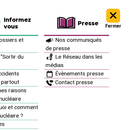
La boutique
Faire un don
Informez
Presse
vous
Fermer
ssiers et
Nos communiqués
de presse
"Sortir du
Le Réseau dans les
médias
cidents
Évènements presse
 partout
Contact presse
es raisons
inucléaire
uoi et comment
Archives
ucléaire ?
es
Campagnes