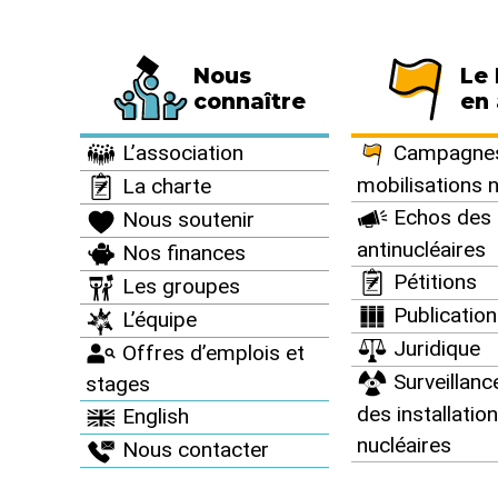
Nous
Le
Fédération de 794 associations et de 63 
connaître
en 
Archives >
Revue de presse >
L’association
Campagnes
mobilisations 
La charte
Echos des 
Nous soutenir
antinucléaires
Nos finances
Revue de 
Pétitions
Les groupes
Publicatio
L’équipe
Juridique
Offres d’emplois et
Surveillanc
stages
des installatio
English
nucléaires
Nous contacter
Juin 2017 / Le Figaro