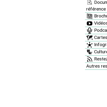
Docum
référence
nstruction de deux
Brochu
Vidéo
s
Podca
Carte
Infogr
Culture
Restez
Autres re
rdi qu'il suspendait la construction de deux
és.
i aura trois mois pour décider si la constructio
e ou non.