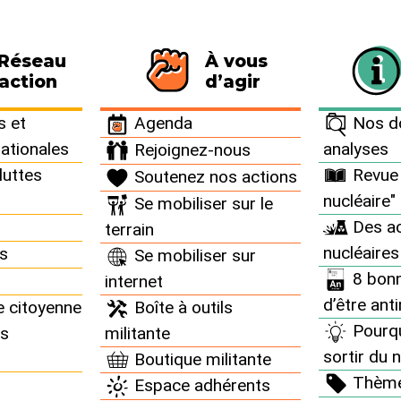
 Réseau
À vous
116 personnes signataires de la charte
action
d’agir
 et
Agenda
Nos do
nationales
analyses
Rejoignez-nous
luttes
Revue 
Soutenez nos actions
nucléaire"
Se mobiliser sur le
presse
Des ac
terrain
nucléaires
ns
Se mobiliser sur
8 bonn
internet
d’être ant
e citoyenne
Boîte à outils
Pourq
ns
militante
sortir du n
Boutique militante
Thèm
Espace adhérents