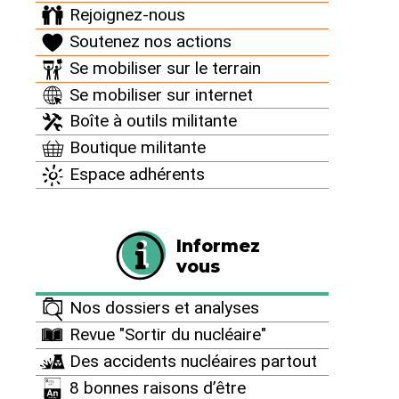
Rejoignez-nous
Le projet d'enfouissement des déchets nucléaires,
Soutenez nos actions
censé ouvrir en 2015, est parmi les 163 articles de la
loi Macron, actuellement devant le Conseil d'État.
Se mobiliser sur le terrain
Se mobiliser sur internet
Laboratoire de recherche souterrain de l'Agence
Boîte à outils militante
nationale de (…)
Boutique militante
> Voir la source
Espace adhérents
PRÉCÉDENT
SUIVANT
Informez
vous
Archives
Nos dossiers et analyses
Revue "Sortir du nucléaire"
Campagnes
Des accidents nucléaires partout
12 décembre : journée d’action "Ni nucléaire, ni
8 bonnes raisons d’être
effet de serre"