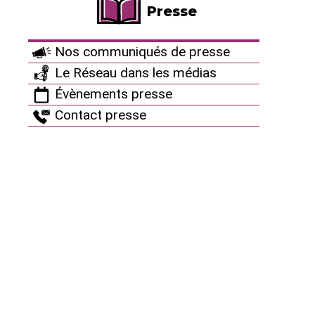
Presse
Newsletter SCIN
Nos communiqués de presse
Ça peut aussi vous
Le Réseau dans les médias
Évènements presse
intéresser
Contact presse
Protégeons le vivant !