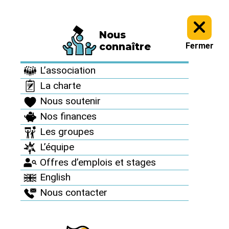
Nous
Archives >
Revue de presse >
connaître
Fermer
Revue de presse
L’association
La charte
Nous soutenir
Nos finances
Les groupes
L’équipe
Novembre 2014 / Sciences et
Avenir
Offres d’emplois et stages
English
Que fait Cigeo, le
Nous contacter
site