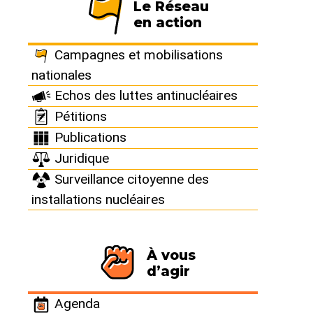
Le Réseau
d’enfouissement
en action
nucléaire, dans la
Campagnes et mobilisations
nationales
loi Macron ?
Echos des luttes antinucléaires
Pétitions
Publications
Juridique
Surveillance citoyenne des
Source : Sciences et Avenir
installations nucléaires
https://www.sciencesetavenir.fr/nature-
environnement/20141120.OBS5713/le-site-d-
enfouissement-nucleaire-cigeo-reapparait-dans-la-
À vous
loi-macron.html
d’agir
Que fait Cigeo, le site d'enfouissement nucléaire,
Agenda
dans la loi Macron ?