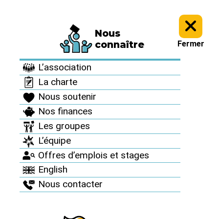
Nous
Informez vous >
Culture antinucléaire >
Archives : Des artistes
connaître
Fermer
avec nous >
L’association
Archives : Des artistes
La charte
avec nous
Nous soutenir
Nos finances
Les groupes
Pierrick le
L’équipe
Offres d’emplois et stages
Jardinier
English
Nous contacter
Publié le 6 juillet 2011