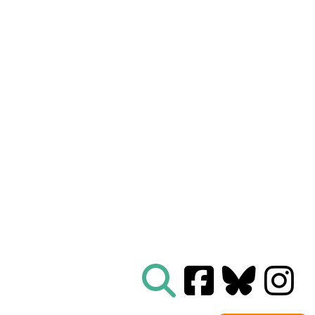
Nous connaître
|
Le Réseau en action
|
À vous d'agir
|
Informez vous
|
Presse
|
Abonnez-vous à notre newsletter :
Tous les mois un condensé de l'info de nos actions
contre le nucléaire
Je ne suis pas un robot
Je m'abonne
Réseau
Sortir du nucléaire
Parc Benoît - Bâtiment B
69 rue Gorge de Loup
CS 70457
69336 LYON CEDEX 09
04 78 28 29 22