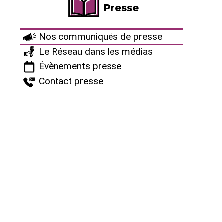
Presse
Ça peut aussi vous
Nos communiqués de presse
Le Réseau dans les médias
intéresser
Évènements presse
Contact presse
Anatomie du spécisme au
15/06/2026
service du nucléaire