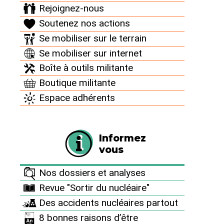
Rejoignez-nous
sobriété énergétique et les alternatives
renouvelables.
Soutenez nos actions
Se mobiliser sur le terrain
Faire un don
Se mobiliser sur internet
Boîte à outils militante
Boutique militante
Espace adhérents
Informez vous
Informez
Nos dossiers et analyses
vous
Revue "Sortir du nucléaire"
Nos dossiers et analyses
Des accidents nucléaires partout
Revue "Sortir du nucléaire"
8 bonnes raisons d’être antinucléaire
Des accidents nucléaires partout
8 bonnes raisons d’être
Pourquoi et comment sortir du nucléaire ?