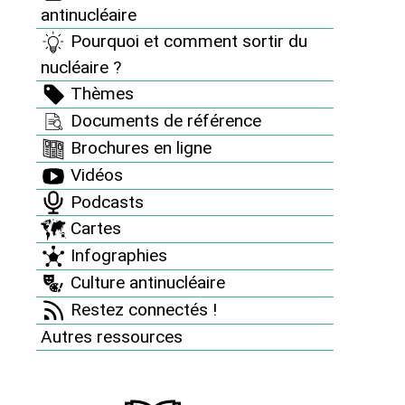
antinucléaire
Thèmes
Pourquoi et comment sortir du
Documents de référence
nucléaire ?
Thèmes
Brochures en ligne
Documents de référence
Vidéos
Brochures en ligne
Podcasts
Vidéos
Cartes
Podcasts
Cartes
Infographies
Infographies
Culture antinucléaire
Culture antinucléaire
La playlist antinucléaire
Restez connectés !
Archives : Des artistes avec nous
Autres ressources
Restez connectés !
Autres ressources