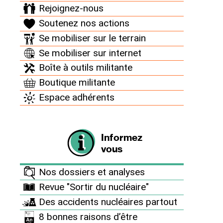
Rejoignez-nous
nucléaire : CONTRE Programme :
Soutenez nos actions
https://poutou2022.org/programme
Se mobiliser sur le terrain
Source autre :
https://poutou2022.org/node/179
A
Se mobiliser sur internet
signé le Manifeste : OUI/NON
Boîte à outils militante
Boutique militante
Espace adhérents
Dans son programme, le candidat promet
Informez
de "mettre fin au nucléaire" en 10 ans et de
vous
développer massivement les énergies
renouvelables.
Nos dossiers et analyses
Revue "Sortir du nucléaire"
Des accidents nucléaires partout
A ce jour, Philippe Poutou a signé le
8 bonnes raisons d’être
Manifeste pour la sortie du nucléaire.