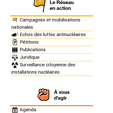
Le Réseau
Nouveau Parti Anticapitaliste
en action
Campagnes et mobilisations
nationales
Echos des luttes antinucléaires
Publié le 24 janvier 2022
Pétitions
Publications
Juridique
Surveillance citoyenne des
installations nucléaires
Contact mail équipe de campagne :
https://poutou2022.org/contact
À vous
contact@npa2009.org
d’agir
npa.73@laposte.net (antenne
Agenda
savoyarde) Position officielle sur le