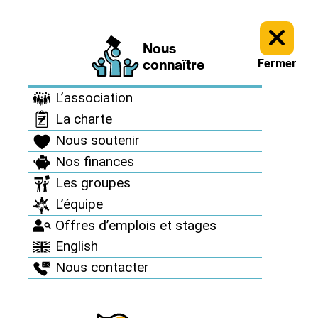
Nous
Le Réseau en action >
Campagnes et mobilisations nationales >
connaître
Fermer
Archives campagnes >
Élections 2022 : stop aux promesses bidons
sur le nucléaire ! >
Interpellez les candidat·es ! >
L’association
La charte
Nous soutenir
Nos finances
Les groupes
L’équipe
Offres d’emplois et stages
English
Philippe
Nous contacter
Poutou