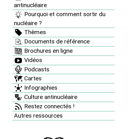
antinucléaire
Pourquoi et comment sortir du
Voir la réponse de Philippe Poutou
nucléaire ?
Thèmes
Documents de référence
Voir son engagement
Brochures en ligne
Vidéos
>>
@PhilippePoutou
Podcasts
Cartes
Infographies
Culture antinucléaire
Restez connectés !
Le saviez-vous ?
Autres ressources
Le Réseau "Sortir du nucléaire" est un véritable
contre-pouvoir citoyen. Totalement indépendants de
l’État,
nous dépendons exclusivement du soutien